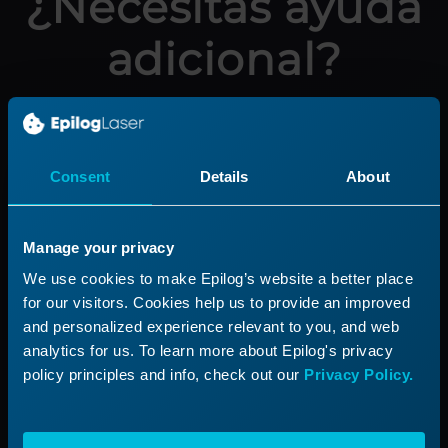
¿Necesitas ayuda
adicional?
Póngase en contacto con su distribuidor
local.
Consent
Details
About
Enviar un ticket
Manage your privacy
We use cookies to make Epilog’s website a better place
for our visitors. Cookies help us to provide an improved
Producto
and personalized experience relevant to you, and web
Línea de productos
analytics for us. To learn more about Epilog's privacy
policy principles and info, check out our
Privacy Policy.
Aplicaciones
Iniciar un negocio de láser
Soporte