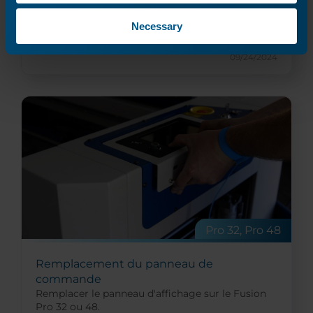
Necessary
Lire la suite
09/24/2024
Pro 32, Pro 48
Remplacement du panneau de
commande
Remplacer le panneau d'affichage sur le Fusion
Pro 32 ou 48.