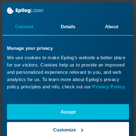
Lire la suite
04/16/2025
Consent
Details
About
Manage your privacy
We use cookies to make Epilog’s website a better place
for our visitors. Cookies help us to provide an improved
and personalized experience relevant to you, and web
analytics for us. To learn more about Epilog's privacy
policy principles and info, check out our
Privacy Policy.
Pro 32, Pro 48
Accept
Remplacement de la carte de la caméra et
du câble USB-C – Fusion Pro 32 et 48
Comment remplacer la carte de l'objectif de la
Customize
caméra dans les modèles Fusion Pro 32 et 48 ?