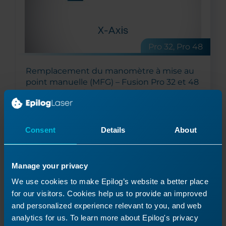
Pro 32, Pro 48
Remplacement du manomètre à mise au
point manuelle (MFG) – Fusion Pro 32 et 48
Comment remplacer la jauge de mise au point
manuelle dans les modèles Fusion Pro 32 et 48 ?
Consent
Details
About
Lire la suite
09/24/2024
Manage your privacy
We use cookies to make Epilog’s website a better place
for our visitors. Cookies help us to provide an improved
and personalized experience relevant to you, and web
analytics for us. To learn more about Epilog's privacy