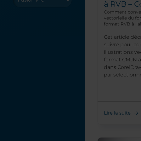
à RVB – 
Comment convert
vectorielle du f
format RVB à l'
Cet article déc
suivre pour co
illustrations ve
format CMJN a
dans CorelDr
par sélectionner
Lire la suite