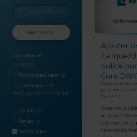
Rechercher
Ajouter u
italique/o
Sous-catégories :
police non
FAQ
(10)
CorelDR
Techniques laser
(12)
Comment faire a
Commande et
police/un caractè
réglages de la machine
italique ?
(2)
Avez-vous déjà
Projets
(14)
un projet néces
Rotary
(2)
italique d'une 
caractères, mai
Techniques