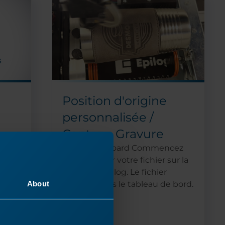
Position d'origine
personnalisée /
Centre – Gravure
hoto à
Laser Dashboard Commencez
par imprimer votre fichier sur la
graveuse Epilog. Le fichier
u
About
s'ouvrira dans le tableau de bord.
Dans...
vos