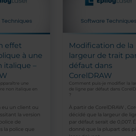
n effet
Modification de la
blique à une
largeur de trait pa
 italique –
défaut dans
AW
CorelDRAW
pparaître une
Comment puis-je modifier la la
re non italique en
de ligne par défaut dans Core
?
 eu un client ou
À partir de CorelDRAW , Cor
sitant la version
décidé que la largeur de li
police de
par défaut serait de 0,007. 
s la police que
donné que la plupart des pi