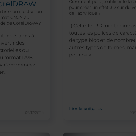
Comment puis-je utiliser le lase
CorelDRAW
pour créer un effet 3D sur du ve
ir mon illustration
de l'acrylique ?
ormat CMJN au
aide de CorelDRAW?
1) Cet effet 3D fonctionne a
toutes les polices de caract
rit les étapes à
de type bloc et de nombre
nvertir des
autres types de formes, mai
ctorielles du
pour cela...
u format RVB
aw. Commencez
...
Lire la suite
09/17/2024
10/