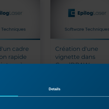
d'un cadre
Création d'une
ion rapide
vignette dans
ointeur à
CorelDRAW
Comment créer une vignette p
ge
l'aide de CorelDRAW?
prévisualiser la
graver ?
Si vous recherchez un rend
Details
plus sophistiqué pour le
éalisons des
recadrage et la gravure de 
vure
photos, pensez à utiliser la
rien ne vaut la