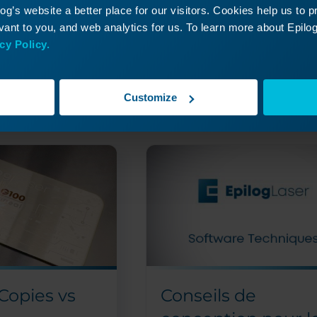
vignette, une technique de
e nos
g’s website a better place for our visitors. Cookies help us to 
recadrage...
s Red Dot Pointer
ant to you, and web analytics for us. To learn more about Epilog'
r...
cy Policy.
Lire la suite
Customize
09/17/2024
09/
 Copies vs
Conseils de