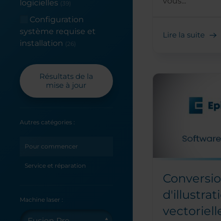
vous...
logicielles
(39)
Configuration
système requise et
Lire la suite
installation
(26)
Résultats de la
mise à jour
Autres catégories :
Pour commencer
Service et réparation
Conversi
d'illustrat
Machine laser :
vectoriel