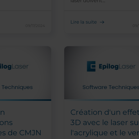
laser doivent...
Lire la suite
09/17/2024
09/
on
Création d'un effe
ions
3D avec le laser su
les de CMJN
l'acrylique et le ve