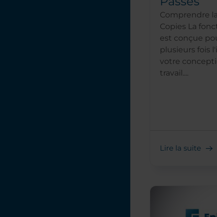
Passes
Comprendre la 
Copies La fonc
est conçue po
plusieurs fois l
votre concepti
travail....
Lire la suite