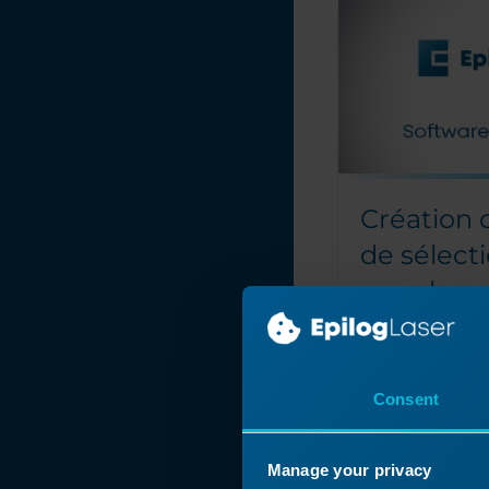
Création 
de sélect
pour le p
point rou
Comment puis-je 
zone que je vais 
Consent
Lorsque nous r
travaux de gra
Manage your privacy
personnalisés, 