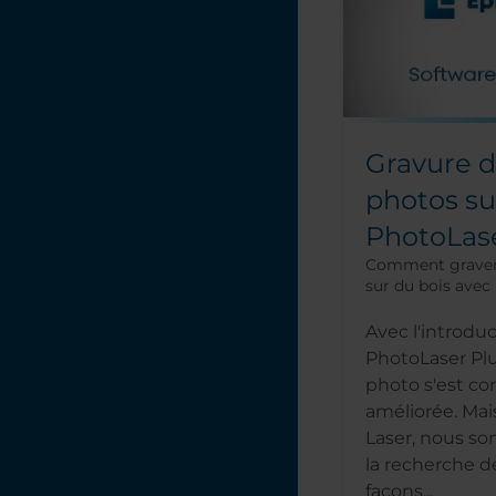
Gravure d
photos su
PhotoLase
Comment graver 
sur du bois avec
Avec l'introdu
PhotoLaser Plu
photo s'est c
améliorée. Mai
Laser, nous s
la recherche d
façons...