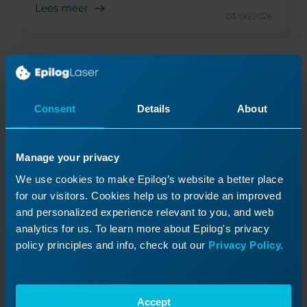
Lees meer
03/06/2026
Consent
Details
About
Manage your privacy
We use cookies to make Epilog’s website a better place
for our visitors. Cookies help us to provide an improved
and personalized experience relevant to you, and web
Materiaalveiligheid en je laser
Wat is een veiligheidsinformatieblad en hoe
analytics for us. To learn more about Epilog's privacy
gebruik ik het?
policy principles and info, check out our
Privacy Policy.
Lees meer
Accept