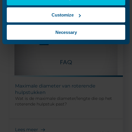
11/07/2023
Customize
Necessary
Maximale diameter van roterende
hulpstukken
Wat is de maximale diameter/lengte die op het
roterende hulpstuk past?
Lees meer