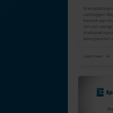
Stadsplattegr
vastleggen Be
bezoek aan s
om een aange
stadsplattegr
lasergraveren of
Lees meer