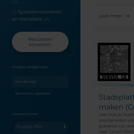
(39)
Systeemvereisten
Lees meer
en installatie
(26)
Resultaten
bijwerken
Andere categorieën:
Aan de slag
Service en reparatie
Stadspla
maken (C
Lasermachine:
Leer hoe je illus
voorbereiden voo
graveren van st
met CorelDRAW