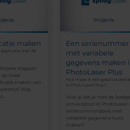
catie maken
Een serienummer
applicatie met de
met variabele
gegevens maken 
simpele stappen
PhotoLaser Plus
n op maat
Hoe maak ik een geserialiseerd
icatie maken van
in PhotoLaser Plus?
perstof! Volg
...
Wist je dat je met de badge
ontwerptool in PhotoLaser 
serienummerlabels met
variabele gegevens kunt
maken?