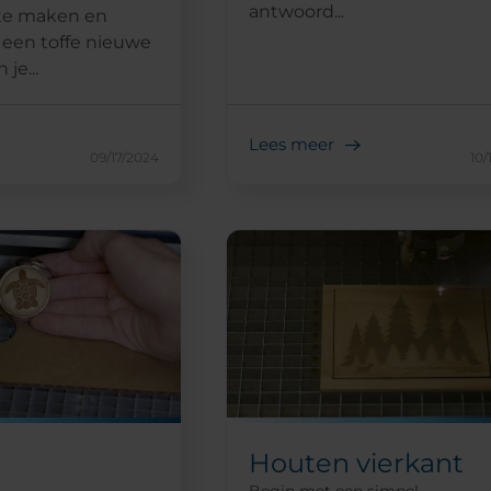
antwoord...
 te maken en
 een toffe nieuwe
je...
Lees meer
09/17/2024
10/
Houten vierkant
Begin met een simpel