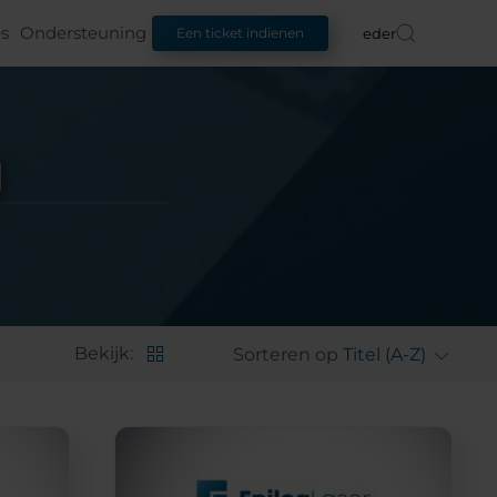
s
Ondersteuning
Nederlands
Een ticket indienen
g
Bekijk:
Sorteren op
Titel (A-Z)