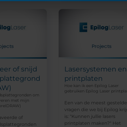
eer of snijd
Lasersystemen en
plattegrond
printplaten
Hoe kan ik een Epilog Laser
AW)
gebruiken Epilog Laser printpl
dsplattegronden om
averen met mijn
Een van de meest gestelde
CorelDRAW)
vragen die we bij Epilog kri
is: "Kunnen jullie lasers
aveerde of
printplaten maken?" Het
dsplattegronden