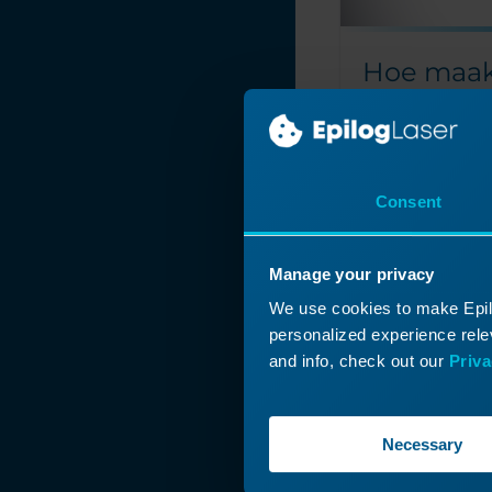
Hoe maak
sneeuwvl
in Corel X
Hoe kan ik de fu
CorelDraw gebr
Consent
sneeuwvlokorna
Sneeuwvlokken
Manage your privacy
feestelijk sym
We use cookies to make Epilo
denken aan de
personalized experience relev
een paar tool
and info, check out our
Priva
kun je makkelij
Lees meer
Necessary