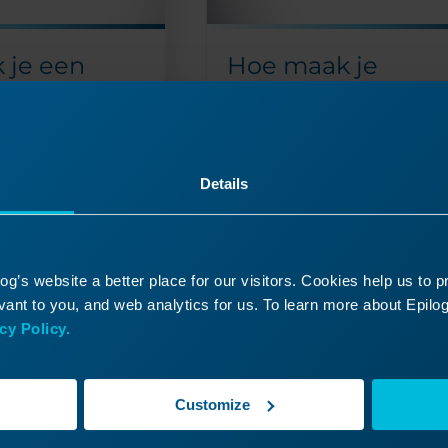
 je een
Hoe maak je
okornament
monogrammen vo
6
je laser
nctie Roteren
Hoe maak ik een monogram m
uiken om een
CorelDRAW?
Details
ment te maken?
Monogramkettingen zijn s
 zijn een
populaire cadeaus. Hier lat
bool dat doet
je zien hoe je een monogr
g’s website a better place for our visitors. Cookies help us to 
 feestdagen. Met
maakt in CorelDRAW
ant to you, and web analytics for us. To learn more about Epilog'
s in CorelDRAW
cy Policy.
k...
Lees meer
Customize
09/17/2024
09/