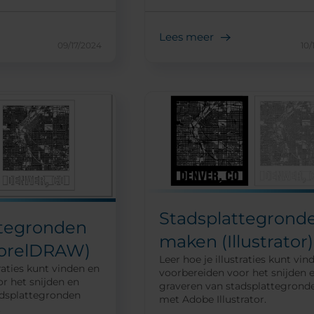
Lees meer
09/17/2024
10/
Stadsplattegrond
ttegronden
maken (Illustrator)
orelDRAW)
Leer hoe je illustraties kunt vin
traties kunt vinden en
voorbereiden voor het snijden 
r het snijden en
graveren van stadsplattegrond
adsplattegronden
met Adobe Illustrator.
.