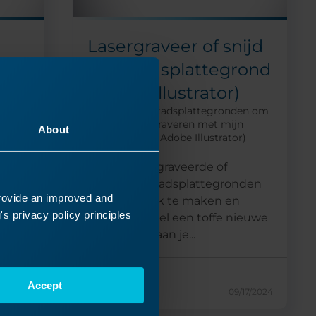
Lasergraveer of snijd
or
een stadsplattegrond
(Adobe Illustrator)
et
Hoe maak ik stadsplattegronden om
te snijden of graveren met mijn
About
Epilog Laser? (Adobe Illustrator)
uper
Met laser gegraveerde of
en we
gesneden stadsplattegronden
am
provide an improved and
zijn makkelijk te maken en
s privacy policy principles
worden al snel een toffe nieuwe
toevoeging aan je...
Lees meer
Accept
17/2024
09/17/2024