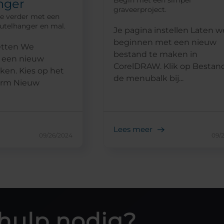
nger
graveerproject.
je verder met een
eutelhanger en mal.
Je pagina instellen Laten w
beginnen met een nieuw
etten We
bestand te maken in
 een nieuw
CorelDRAW. Klik op Bestand
ken. Kies op het
de menubalk bij...
erm Nieuw
Lees meer
09/26/2024
09/
hulp nodig?