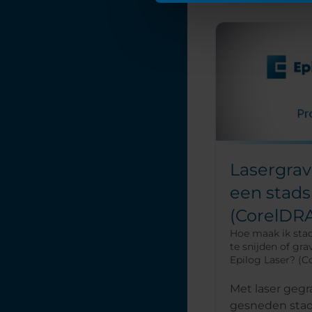
Lasergrav
een stads
(CorelDR
Hoe maak ik sta
te snijden of gr
Epilog Laser? (
Met laser gegr
gesneden sta