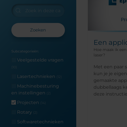
Zoeken
Een appli
Hoe maak ik een 
Subcategorieën:
laser?
Veelgestelde vragen
Met een paar 
(10)
kun je je eige
Lasertechnieken
(12)
gemaakte appl
Machinebesturing
dubbellaags ke
en instellingen
(2)
deze instructies
Projecten
(14)
Rotary
(2)
Softwaretechnieken