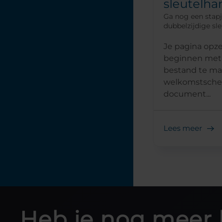
sleutelha
Ga nog een stap
dubbelzijdige sl
Je pagina opz
beginnen met
bestand te ma
welkomstsch
document...
Lees meer
Heb je nog meer 