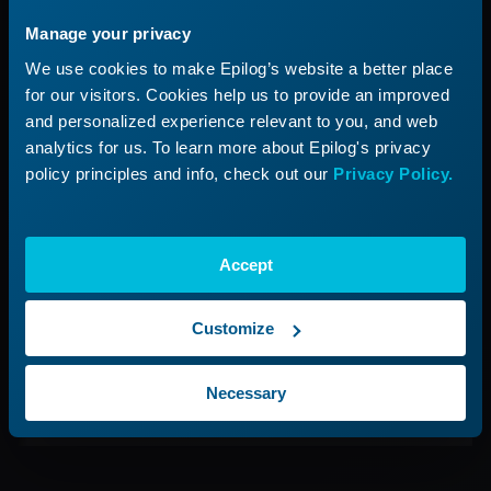
Productlijn
Ondersteuningsproces
Manage your privacy
Toepassingen
Een ticket indienen
We use cookies to make Epilog’s website a better place
Begin een laserbedrijf
for our visitors. Cookies help us to provide an improved
and personalized experience relevant to you, and web
Bedrijf
analytics for us. To learn more about Epilog's privacy
policy principles and info, check out our
Privacy Policy.
Over ons
Carrières
Neem contact met ons op
Accept
Vind je vertegenwoordiger
Customize
Schrijf je in voor onze nieuwsbrief
Necessary