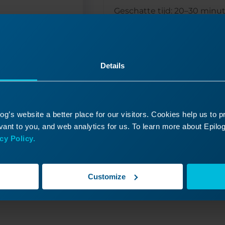
Geschatte tijd: 20–30 minut
Vaardigheidsniveau: gemid
Deze procedure laat je zien
je de...
Details
Lees meer
09/24/2024
04/
g’s website a better place for our visitors. Cookies help us to 
ant to you, and web analytics for us. To learn more about Epilog'
cy Policy.
Customize