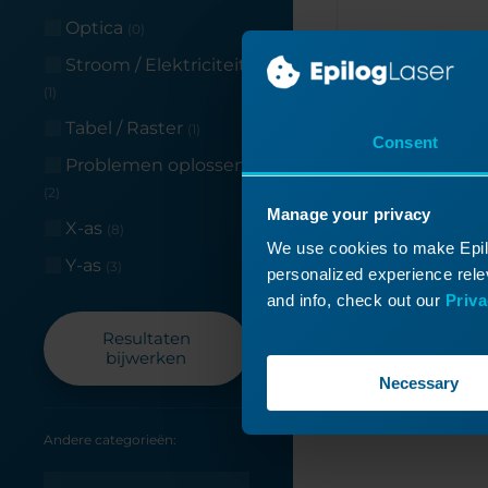
Optica
(0)
Stroom / Elektriciteit
(1)
Tabel / Raster
(1)
Consent
Problemen oplossen
Lees meer
(2)
Manage your privacy
X-as
(8)
We use cookies to make Epilo
Y-as
(3)
personalized experience relev
and info, check out our
Priva
Resultaten
bijwerken
Necessary
Andere categorieën: