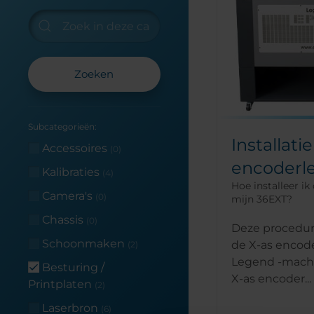
Zoeken
Subcategorieën:
Installati
Accessoires
(0)
encoderl
Kalibraties
(4)
Hoe installeer ik
Camera's
(0)
mijn 36EXT?
Chassis
(0)
Deze procedure
Schoonmaken
de X-as encode
(2)
Legend -machi
Besturing /
X-as encoder...
Printplaten
(2)
Laserbron
(6)