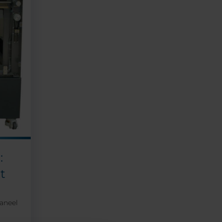
:
t
aneel