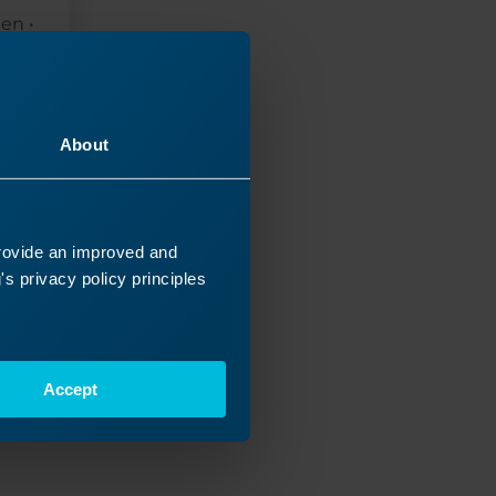
en •
deld
 hoe
About
11/2025
provide an improved and
s privacy policy principles
Accept