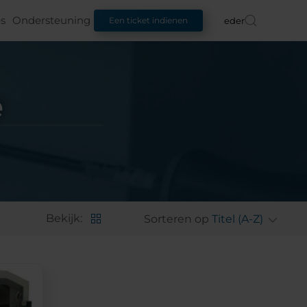
s
Ondersteuning
Nederlands
Een ticket indienen
e
Bekijk:
Sorteren op
Titel (A-Z)