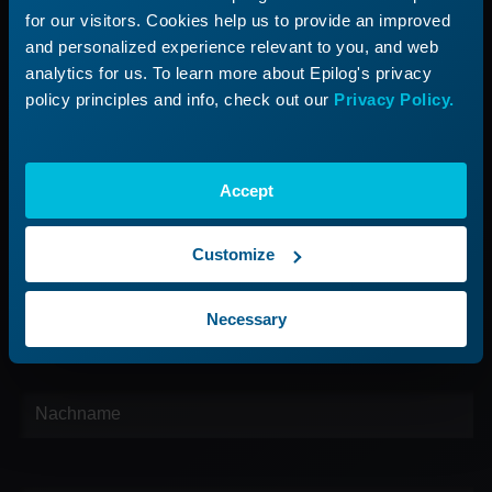
Unterstützung
for our visitors. Cookies help us to provide an improved
Unternehmen
and personalized experience relevant to you, and web
Support-Prozess
analytics for us. To learn more about Epilog's privacy
Über uns
Ticket einreichen
policy principles and info, check out our
Privacy Policy.
Karriere
Kontaktieren Sie uns
Accept
Finden Sie Ihren Vertreter
Melden Sie sich für unseren Newsletter an
Customize
Necessary