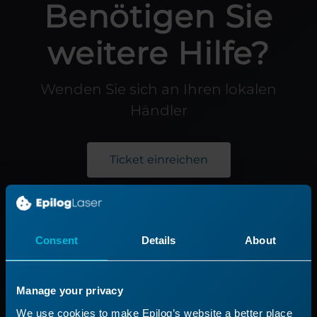
Benötigen Sie
weitere Hilfe?
Wenden Sie sich an Ihren lokalen
Händler
Ticket einreichen
Produkt
Consent
Details
About
Produktlinie
Anwendungen
Manage your privacy
Ein Laser-Unternehmen gründen
We use cookies to make Epilog’s website a better place