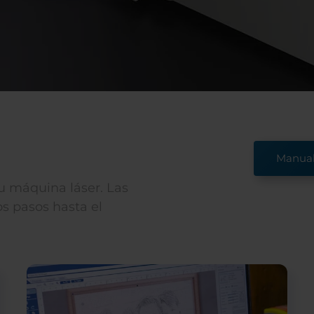
Manual 
su máquina láser. Las
s pasos hasta el