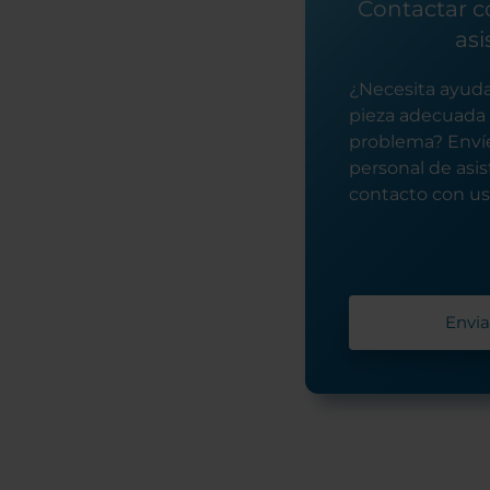
Contactar co
asi
¿Necesita ayuda
pieza adecuada 
problema? Envíe
personal de asi
contacto con ust
Envia