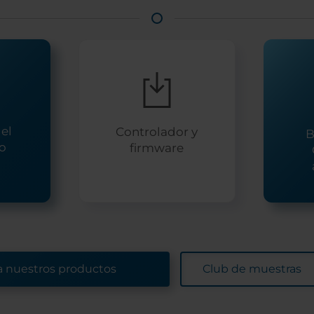
el
Controlador y
B
io
firmware
a nuestros productos
Club de muestras