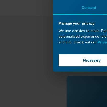
Consent
Manage your privacy
We use cookies to make Epilo
¿No 
personalized experience relev
and info, check out our
Priva
Envíe u
Necessary