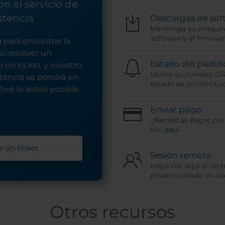
n el servicio de
stencia
Descargas de sof
Mantenga su máquina
software y el firmwar
 para encontrar la
o resolver un
Estado del pedid
 un ticket y nuestro
Utilice su número O
stencia se pondrá en
estado de su solicitud
ed lo antes posible.
Enviar pago
¿Necesitas pagar po
clic aquí
.
r un ticket
Sesión remota
Haga clic aquí si un t
proporcionado un cód
Otros recursos