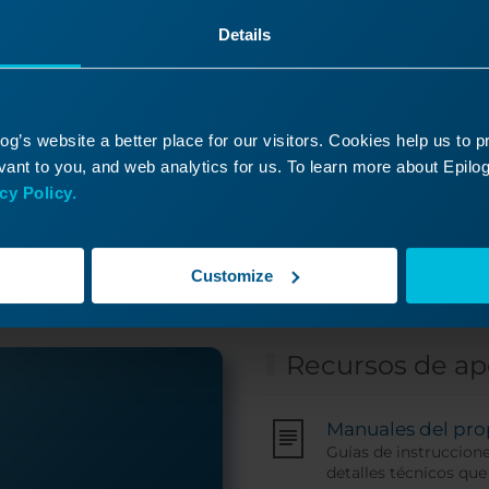
Details
g’s website a better place for our visitors. Cookies help us to 
ha encontrado lo que bus
ant to you, and web analytics for us. To learn more about Epilog'
cy Policy.
n ticket de soporte y uno de nuestros expertos téc
pondrá en contacto con usted lo antes posible.
Customize
Recursos de a
Manuales del pro
Guías de instruccion
detalles técnicos que