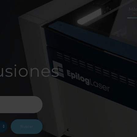
Máq
usiones
Buscar