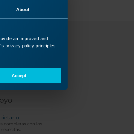
About
provide an improved and
caba?
s privacy policy principles
nicos se
Accept
poyo
pietario
es completas con los
 necesitas.