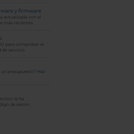
tware y firmware
 actualizada con el
e más recientes.
o
RD para comprobar el
 de servicio.
r un presupuesto?
Haz
écnico le ha
igo de sesión.