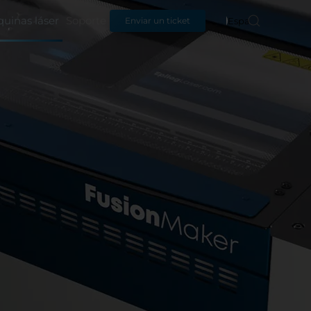
uinas láser
Soporte
Español
Enviar un ticket