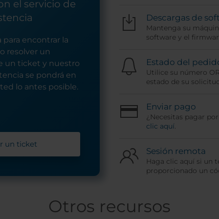
n el servicio de
stencia
Descargas de sof
Mantenga su máquina
software y el firmwar
 para encontrar la
o resolver un
Estado del pedid
 un ticket y nuestro
Utilice su número O
stencia se pondrá en
estado de su solicitud
ed lo antes posible.
Enviar pago
¿Necesitas pagar po
clic aquí
.
r un ticket
Sesión remota
Haga clic aquí si un t
proporcionado un cód
Otros recursos