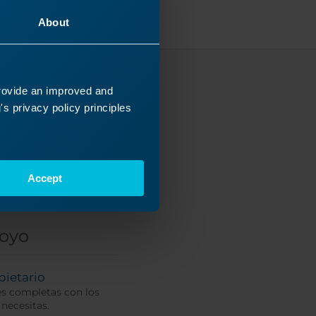
About
provide an improved and
caba?
s privacy policy principles
nicos se
Accept
poyo
pietario
es completas con los
 necesitas.