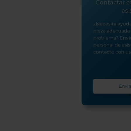
Contactar co
asi
¿Necesita ayuda
pieza adecuada 
problema? Envíe
personal de asi
contacto con ust
Envia