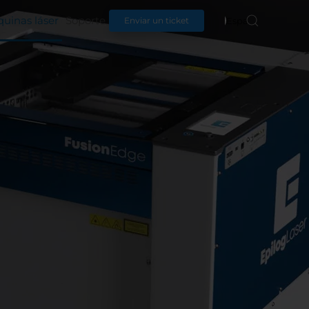
uinas láser
Soporte
Español
Enviar un ticket