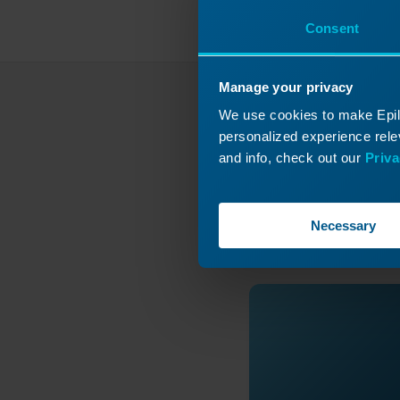
Consent
Manage your privacy
We use cookies to make Epilo
¿No 
personalized experience relev
and info, check out our
Priva
Envíe u
Necessary