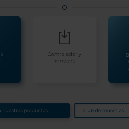
el
Controlador y
B
io
firmware
a nuestros productos
Club de muestras