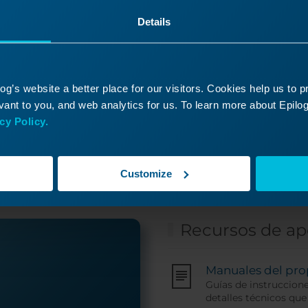
Details
g’s website a better place for our visitors. Cookies help us to 
ha encontrado lo que bus
ant to you, and web analytics for us. To learn more about Epilog'
cy Policy.
n ticket de soporte y uno de nuestros expertos téc
pondrá en contacto con usted lo antes posible.
Customize
Recursos de a
Manuales del pro
Guías de instruccion
detalles técnicos que