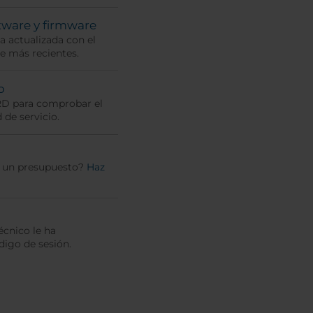
tware y firmware
 actualizada con el
e más recientes.
o
RD para comprobar el
 de servicio.
r un presupuesto?
Haz
écnico le ha
igo de sesión.