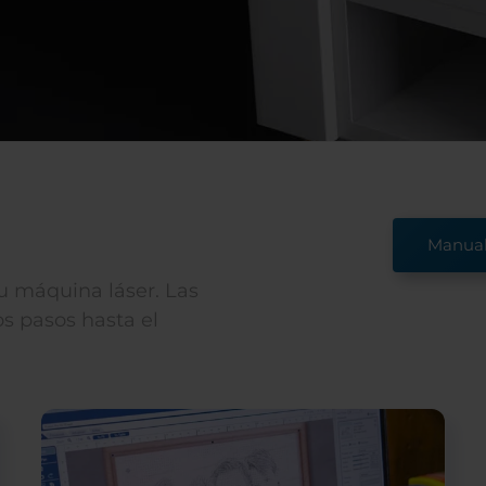
Manual 
su máquina láser. Las
s pasos hasta el