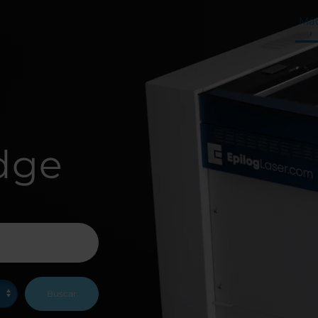
Máq
dge
Buscar