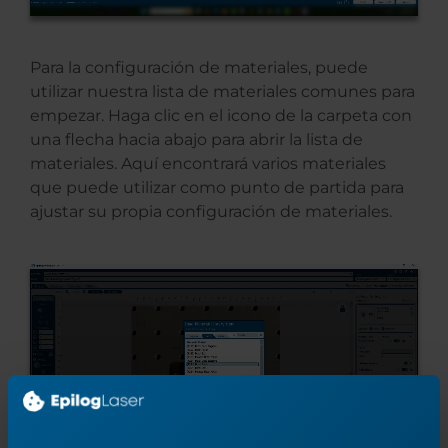
Para la configuración de materiales, puede
utilizar nuestra lista de materiales comunes para
empezar. Haga clic en el icono de la carpeta con
una flecha hacia abajo para abrir la lista de
materiales. Aquí encontrará varios materiales
que puede utilizar como punto de partida para
ajustar su propia configuración de materiales.