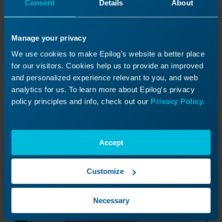
Consent
Details
About
Manage your privacy
Seleccione la configuración para la lente
We use cookies to make Epilog’s website a better place
adecuada, en este caso F254, y el tipo de marca
for our visitors. Cookies help us to provide an improved
que desea obtener. Para esta etiqueta,
and personalized experience relevant to you, and web
queremos una marca pulida en blanco. Haga clic
analytics for us. To learn more about Epilog's privacy
en el botón Importar para utilizar esta
policy principles and info, check out our
Privacy Policy.
configuración.
Accept
Podemos ajustar fácilmente estos parámetros
según sea necesario e imprimir el archivo en la
impresora láser.
Customize
Necessary