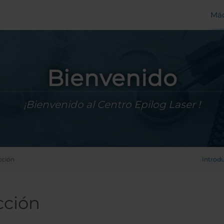
Máq
Bienvenido
¡Bienvenido al Centro Epilog Laser !
cción
Introd
cción