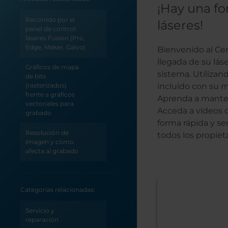
¡Hay una f
Recorrido por el
láseres!
panel de control:
láseres Fusion (Pro,
Edge, Maker, Galvo)
Bienvenido al Cen
llegada de su lá
Gráficos de mapa
sistema. Utilizan
de bits
(rasterizados)
incluido con su m
frente a gráficos
Aprenda a manten
vectoriales para
Acceda a vídeos 
grabado
forma rápida y se
Resolución de
todos los propie
imagen y cómo
afecta al grabado
Cómo guardar
trabajos de forma
permanente en su
Categorías relacionadas:
grabador láser
Servicio y
Envío de su primer
reparación
trabajo al láser