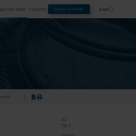
uinas láser
Soporte
Español
Enviar un ticket
|
ucción
ID:
TA-1
Fecha: