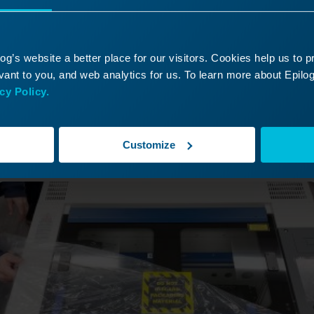
g’s website a better place for our visitors. Cookies help us to 
ontinúa tu viaje con el lás
ant to you, and web analytics for us. To learn more about Epilog'
cy Policy.
ve a repasar una lección anterior o sigue adelant
descubrir lo que viene a continuación!
Customize