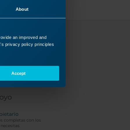
About
provide an improved and
caba?
s privacy policy principles
nicos se
Accept
poyo
pietario
es completas con los
 necesitas.