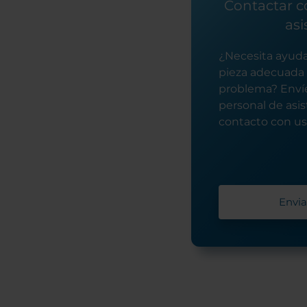
Contactar co
asi
¿Necesita ayuda
pieza adecuada 
problema? Envíe
personal de asi
contacto con ust
Envia