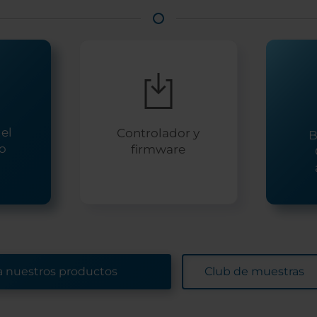
el
Controlador y
B
io
firmware
a nuestros productos
Club de muestras