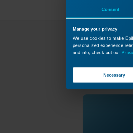
Consent
Manage your privacy
We use cookies to make Epilo
¿No 
personalized experience relev
and info, check out our
Priva
Envíe u
Necessary