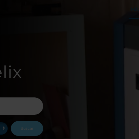
Máq
lix
Buscar