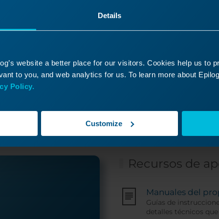
Details
g’s website a better place for our visitors. Cookies help us to 
ha encontrado lo que bus
ant to you, and web analytics for us. To learn more about Epilog'
cy Policy.
n ticket de soporte y uno de nuestros expertos téc
pondrá en contacto con usted lo antes posible.
Customize
Recursos de a
Manuales del pro
Guías de instruccion
detalles técnicos que