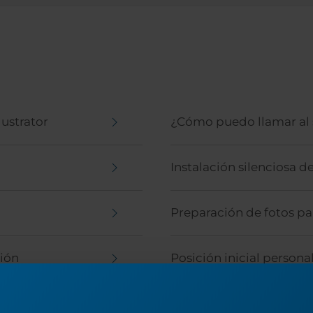
lustrator
¿Cómo puedo llamar al s
Instalación silenciosa d
Preparación de fotos p
ción
Posición inicial persona
Cómo y cuándo utilizar