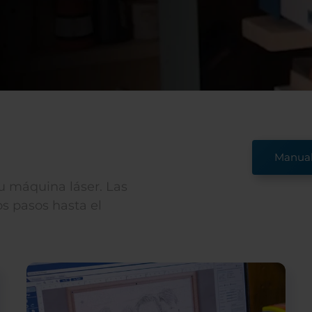
Manual 
su máquina láser. Las
s pasos hasta el