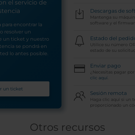
n el servicio de
stencia
Descargas de sof
Mantenga su máquina
software y el firmwar
 para encontrar la
o resolver un
Estado del pedid
 un ticket y nuestro
Utilice su número O
stencia se pondrá en
estado de su solicitud
ed lo antes posible.
Enviar pago
¿Necesitas pagar po
clic aquí
.
r un ticket
Sesión remota
Haga clic aquí si un t
proporcionado un cód
Otros recursos