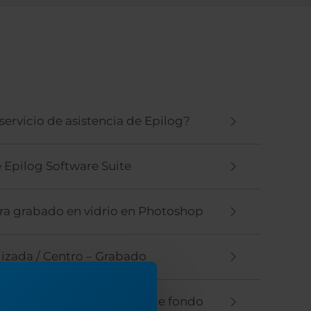
ervicio de asistencia de Epilog?
e Epilog Software Suite
ara grabado en vidrio en Photoshop
lizada / Centro – Grabado
 la función Copiar imagen de fondo