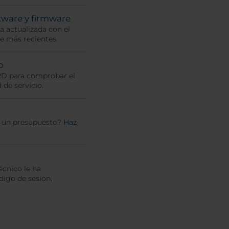
tware y firmware
 actualizada con el
e más recientes.
o
RD para comprobar el
 de servicio.
r un presupuesto?
Haz
écnico le ha
igo de sesión.