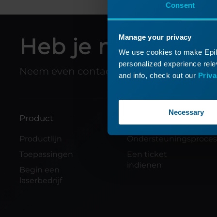
Consent
Manage your privacy
Heb je nog meer 
We use cookies to make Epilo
personalized experience relev
Neem even contact op met je plaatselijke
and info, check out our
Priva
Necessary
Product
Ondersteuning
Productlijn
Ondersteuningsproce
Toepassingen
Een ticket
indienen
Begin een
laserbedrijf