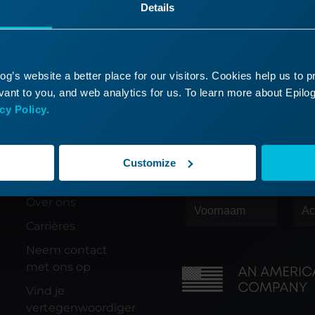
Details
hulp nodig?
g’s website a better place for our visitors. Cookies help us to 
ant to you, and web analytics for us. To learn more about Epilog'
 dealer.
cy Policy.
Customize
Bedrijf
Schrijf je in voor onze
s
Over ons
Carrières
Neem contact
met ons op
Vind je
vertegenwoordiger