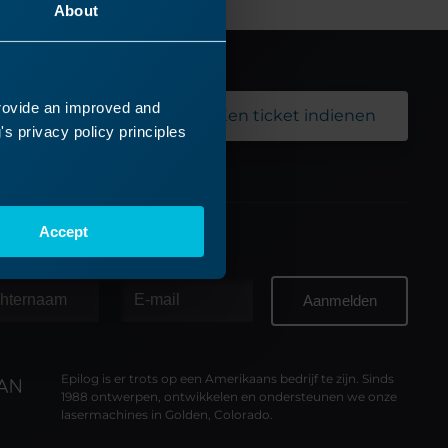
About
provide an improved and
Een ticket indienen
s privacy policy principles
Accept
 nieuwsbrief
Epilog is er trots op een Amerikaans bedrijf te zijn. Sinds
1988 ontwerpen, ontwikkelen en ondersteunen we onze
lasermachines in Golden, Colorado.