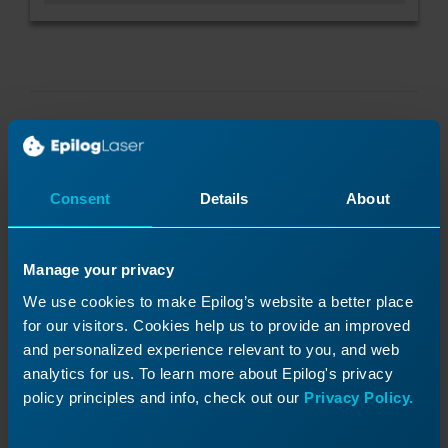
Frequenz-Taste
Consent
Details
About
Die Frequenz-Taste zeigt die Rasterfrequenz
Manage your privacy
(RF) und die Vektorfrequenz (VF) an. Durch
We use cookies to make Epilog’s website a better place
Drücken der Aufwärts- oder Abwärts-Pfeiltaste
for our visitors. Cookies help us to provide an improved
wird die Frequenzausgabe des Lasers im
and personalized experience relevant to you, and web
Rastermodus erhöht oder verringert.
analytics for us. To learn more about Epilog's privacy
policy principles and info, check out our
Privacy Policy.