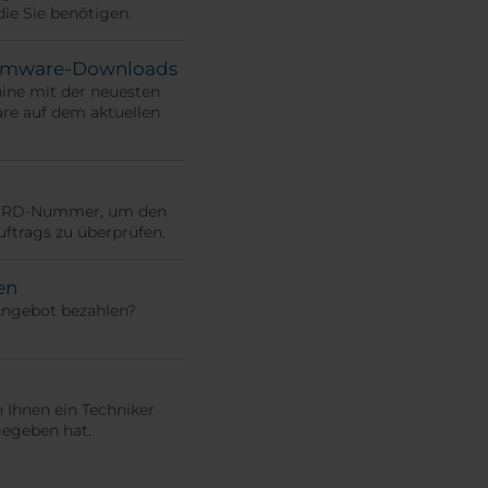
die Sie benötigen.
irmware-Downloads
hine mit der neuesten
re auf dem aktuellen
 ORD-Nummer, um den
uftrags zu überprüfen.
en
Angebot bezahlen?
n Ihnen ein Techniker
gegeben hat.