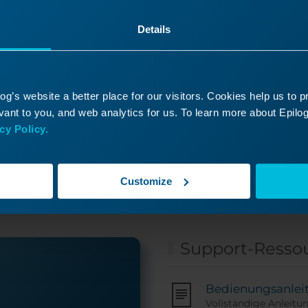
Details
g’s website a better place for our visitors. Cookies help us to 
ht gefunden, wonach Sie 
ant to you, and web analytics for us. To learn more about Epilog'
cy Policy.
eichen Sie ein Support-Ticket ein, und einer unser
tenten Techniker wird sich so schnell wie mögli
Ihnen in Verbindung setzen!
Customize
Support-Resso
Bedienungsanlei
Vollständige Anleitu