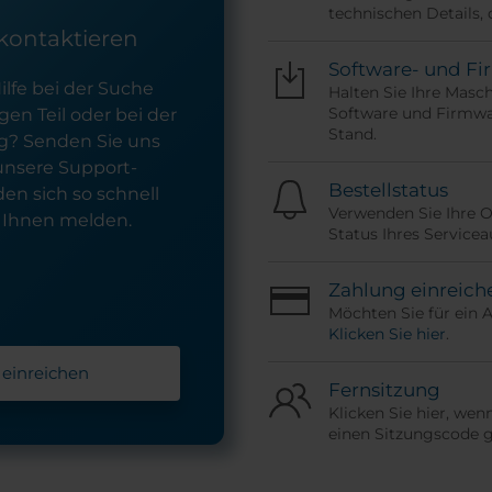
technischen Details, 
kontaktieren
Software- und F
ilfe bei der Suche
Halten Sie Ihre Masc
Software und Firmwa
en Teil oder bei der
Stand.
? Senden Sie uns
 unsere Support-
Bestellstatus
en sich so schnell
Verwenden Sie Ihre
 Ihnen melden.
Status Ihres Servicea
Zahlung einreich
Möchten Sie für ein 
Klicken Sie hier
.
 einreichen
Fernsitzung
Klicken Sie hier, wen
einen Sitzungscode 