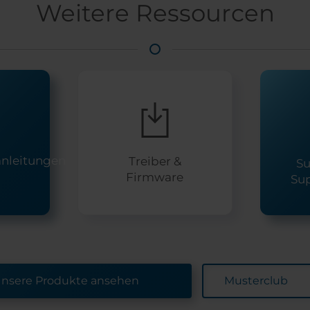
Weitere Ressourcen
nleitungen
Treiber &
Su
Firmware
Su
nsere Produkte ansehen
Musterclub