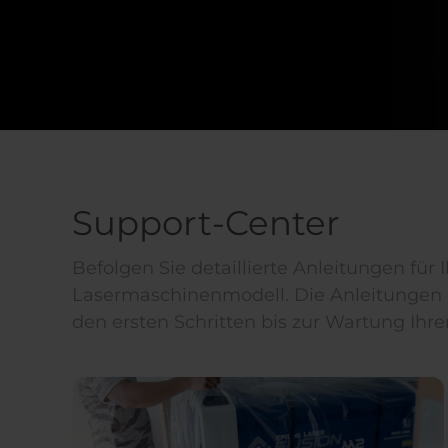
Support-Center
Befolgen Sie detaillierte Anleitungen für I
Lasermaschinenmodell. Die Anleitungen d
den ersten Schritten bis zur Wartung Ihre