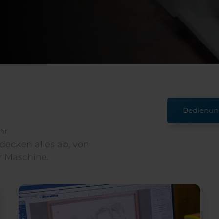
Bedienun
hr
ecken alles ab, von
r Maschine.