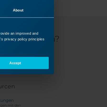
About
provide an improved and
gesucht haben?
s privacy policy principles
er
ch mit
Accept
urcen
tungen
ngen mit den