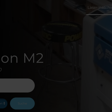
Lasermaschi
sion M2
0
Suche