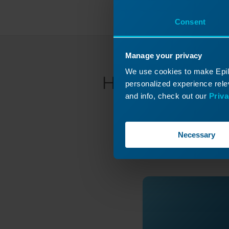
Consent
Manage your privacy
We use cookies to make Epilo
Haben Sie nic
personalized experience relev
and info, check out our
Priva
R
kompe
Necessary