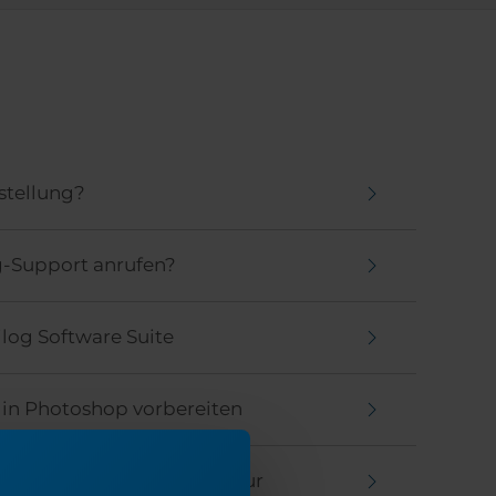
stellung?
g-Support anrufen?
pilog Software Suite
r in Photoshop vorbereiten
angsposition/Mitte – Gravur