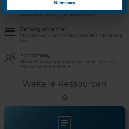
Bestellstatus
Necessary
Verwenden Sie Ihre ORD-Nummer, um den Status
Ihres Serviceauftrags zu überprüfen.
Zahlung einreichen
Möchten Sie für ein Angebot bezahlen?
Klicken Sie
hier
.
Fernsitzung
Klicken Sie hier, wenn Ihnen ein Techniker einen
Sitzungscode gegeben hat.
Weitere Ressourcen