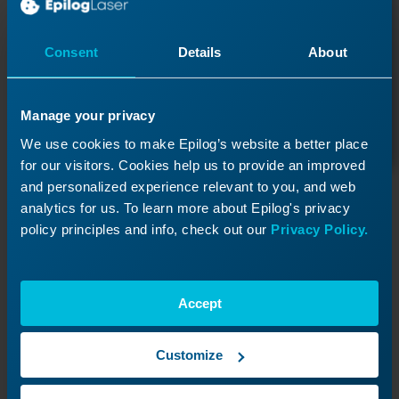
Support-Mitarbeiter werden sich so schnell
wie möglich bei Ihnen melden.
Consent
Details
About
Ticket einreichen
Manage your privacy
We use cookies to make Epilog’s website a better place
for our visitors. Cookies help us to provide an improved
and personalized experience relevant to you, and web
Support-Ressourcen
analytics for us. To learn more about Epilog's privacy
policy principles and info, check out our
Privacy Policy.
Bedienungsanleitungen
Vollständige Anleitungen mit den technischen
Details, die Sie benötigen.
Accept
Software- und Firmware-Downloads
Halten Sie Ihre Maschine mit der neuesten Software
Customize
und Firmware auf dem aktuellen Stand.