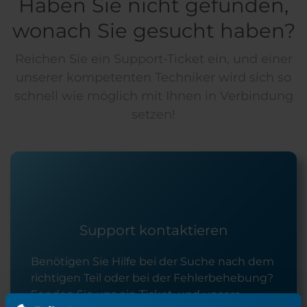
Haben Sie nicht gefunden,
wonach Sie gesucht haben?
Reichen Sie ein Support-Ticket ein, und einer
unserer kompetenten Techniker wird sich so
schnell wie möglich mit Ihnen in Verbindung
setzen!
Support kontaktieren
Benötigen Sie Hilfe bei der Suche nach dem
richtigen Teil oder bei der Fehlerbehebung?
Senden Sie uns ein Ticket, und unsere