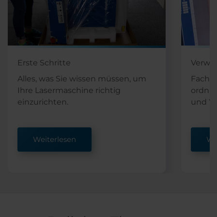
Erste Schritte
Verwe
Alles, was Sie wissen müssen, um
Fachar
Ihre Lasermaschine richtig
ordnu
einzurichten.
und Wa
Weiterlesen
We