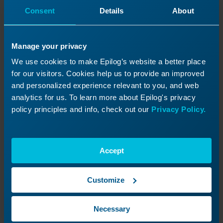
10/16/2024
Consent
Details
About
Manage your privacy
We use cookies to make Epilog’s website a better place
for our visitors. Cookies help us to provide an improved
and personalized experience relevant to you, and web
analytics for us. To learn more about Epilog's privacy
policy principles and info, check out our
Privacy Policy.
Erstellen einer Applikation
Accept
Wie kann ich mit dem Laser eine Applikation
erstellen?
Customize
Necessary
Weiterlesen
09/17/2024