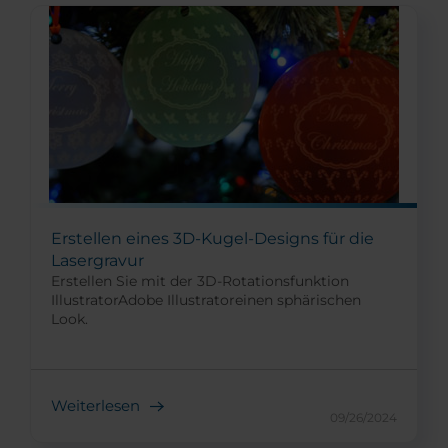
Erstellen eines 3D-Kugel-Designs für die
Lasergravur
Erstellen Sie mit der 3D-Rotationsfunktion
IllustratorAdobe Illustratoreinen sphärischen
Look.
Weiterlesen
09/26/2024