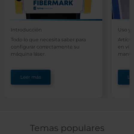
Introducción
Uso y 
Todo lo que necesita saber para
Artícul
configurar correctamente su
en víd
máquina láser.
manten
Leer más
Le
Temas populares