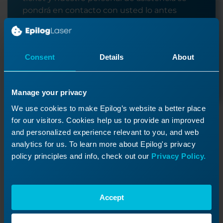
pondrá en contacto con usted lo antes
posible.
Consent
Details
About
Enviar un ticket
Manage your privacy
We use cookies to make Epilog’s website a better place
Recursos de apoyo
for our visitors. Cookies help us to provide an improved
and personalized experience relevant to you, and web
analytics for us. To learn more about Epilog's privacy
Manuales del propietario
Guías de instrucciones completas con los detalles
policy principles and info, check out our
Privacy Policy.
técnicos que necesitas.
Descargas de software y firmware
Accept
Mantenga su máquina actualizada con el software y
el firmware más recientes.