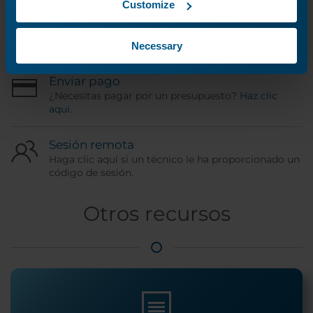
Customize
Estado del pedido
Utilice su número ORD para comprobar el estado
de su solicitud de servicio.
Necessary
Enviar pago
¿Necesitas pagar por un presupuesto?
Haz clic
aquí
.
Sesión remota
Haga clic aquí si un técnico le ha proporcionado un
código de sesión.
Otros recursos