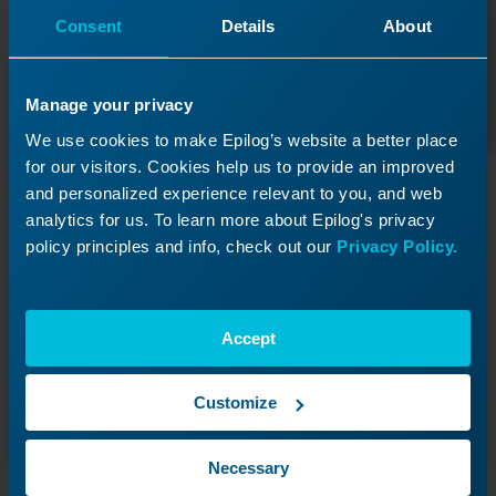
Consent
Details
About
Een ticket indienen
Manage your privacy
We use cookies to make Epilog’s website a better place
for our visitors. Cookies help us to provide an improved
Hulpbronnen
and personalized experience relevant to you, and web
analytics for us. To learn more about Epilog's privacy
policy principles and info, check out our
Privacy Policy.
Gebruikershandleidingen
Volledige handleidingen met alle technische details
die je nodig hebt.
Accept
Software- en firmwaredownloads
Zorg dat je machine up-to-date blijft met de
nieuwste software en firmware.
Customize
Bestelstatus
Necessary
Gebruik je ORD-nummer om te kijken hoe het met
je serviceopdracht staat.