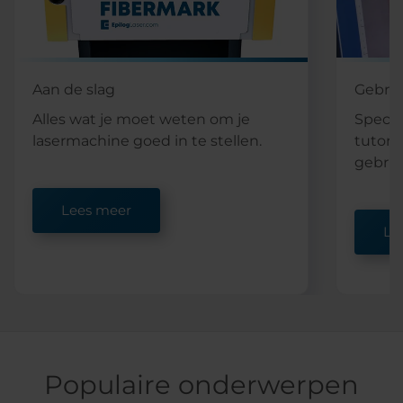
Aan de slag
Gebrui
Alles wat je moet weten om je
Specia
lasermachine goed in te stellen.
tutoria
gebrui
Lees meer
Le
Populaire onderwerpen