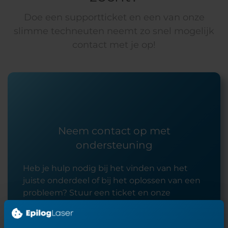
Doe een supportticket en een van onze
slimme techneuten neemt zo snel mogelijk
contact met je op!
Neem contact op met
ondersteuning
Heb je hulp nodig bij het vinden van het
juiste onderdeel of bij het oplossen van een
probleem? Stuur een ticket en onze
supportmedewerkers nemen zo snel
mogelijk contact met je op.