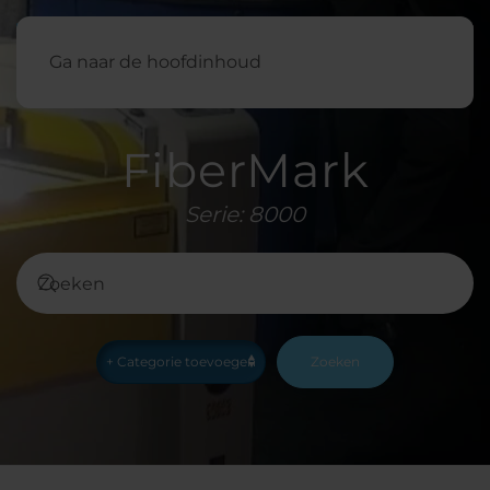
Nederland
Ga naar de hoofdinhoud
FiberMark
Serie: 8000
Zoeken