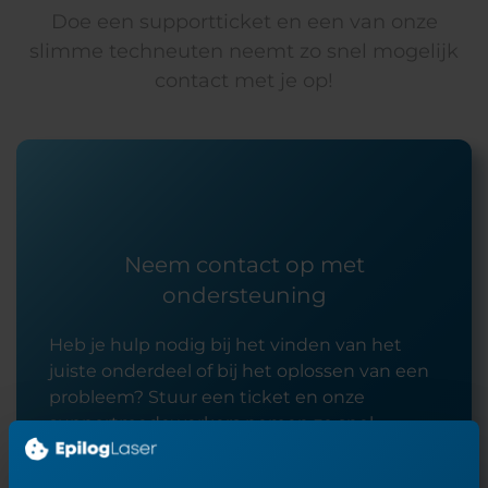
Doe een supportticket en een van onze
slimme techneuten neemt zo snel mogelijk
contact met je op!
Neem contact op met
ondersteuning
Heb je hulp nodig bij het vinden van het
juiste onderdeel of bij het oplossen van een
probleem? Stuur een ticket en onze
supportmedewerkers nemen zo snel
mogelijk contact met je op.