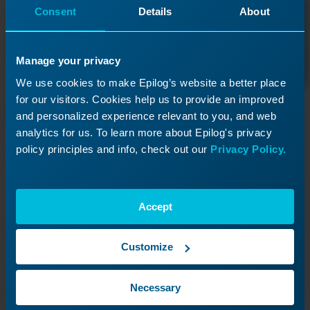
Consent
Details
About
Een ticket indienen
Manage your privacy
We use cookies to make Epilog’s website a better place
for our visitors. Cookies help us to provide an improved
Hulpbronnen
and personalized experience relevant to you, and web
analytics for us. To learn more about Epilog's privacy
Gebruikershandleidingen
policy principles and info, check out our
Privacy Policy.
Volledige handleidingen met alle technische details
die je nodig hebt.
Accept
Software- en firmwaredownloads
Zorg dat je machine up-to-date blijft met de
nieuwste software en firmware.
Customize
Bestelstatus
Gebruik je ORD-nummer om te kijken hoe het met
Necessary
je serviceopdracht staat.