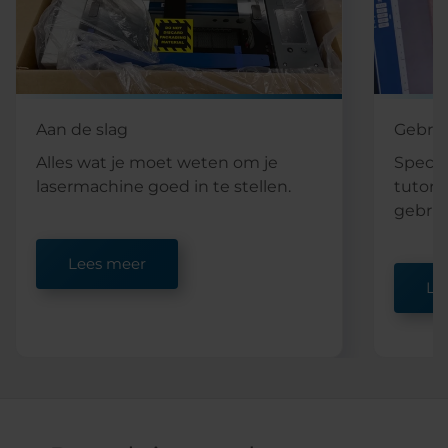
Aan de slag
Gebrui
Alles wat je moet weten om je
Specia
lasermachine goed in te stellen.
tutoria
gebrui
Lees meer
Le