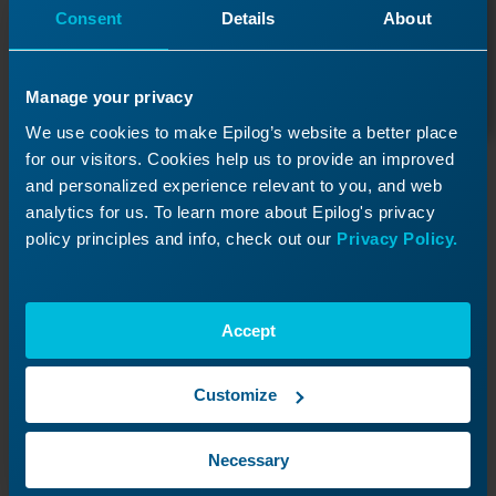
Consent
Details
About
Een ticket indienen
Manage your privacy
We use cookies to make Epilog’s website a better place
for our visitors. Cookies help us to provide an improved
Hulpbronnen
and personalized experience relevant to you, and web
analytics for us. To learn more about Epilog's privacy
Gebruikershandleidingen
policy principles and info, check out our
Privacy Policy.
Volledige handleidingen met alle technische details
die je nodig hebt.
Accept
Software- en firmwaredownloads
Zorg dat je machine up-to-date blijft met de
nieuwste software en firmware.
Customize
Bestelstatus
Gebruik je ORD-nummer om te kijken hoe het met
Necessary
je serviceopdracht staat.