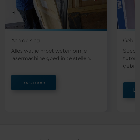
Aan de slag
Gebrui
Alles wat je moet weten om je
Specia
lasermachine goed in te stellen.
tutoria
gebrui
Lees meer
Le