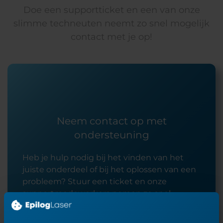
Doe een supportticket en een van onze
slimme techneuten neemt zo snel mogelijk
contact met je op!
Neem contact op met
ondersteuning
Heb je hulp nodig bij het vinden van het
juiste onderdeel of bij het oplossen van een
probleem? Stuur een ticket en onze
supportmedewerkers nemen zo snel
mogelijk contact met je op.