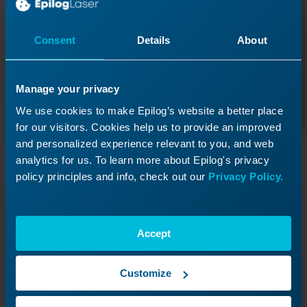
Support-Mitarbeiter werden sich so schnell
wie möglich bei Ihnen melden.
Consent
Details
About
Ticket einreichen
Manage your privacy
We use cookies to make Epilog’s website a better place
for our visitors. Cookies help us to provide an improved
and personalized experience relevant to you, and web
Support-Ressourcen
analytics for us. To learn more about Epilog's privacy
policy principles and info, check out our
Privacy Policy.
Bedienungsanleitungen
Vollständige Anleitungen mit den technischen
Details, die Sie benötigen.
Accept
Software- und Firmware-Downloads
Halten Sie Ihre Maschine mit der neuesten Software
Customize
und Firmware auf dem aktuellen Stand.