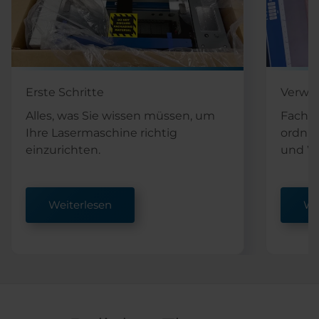
Erste Schritte
Verwe
Alles, was Sie wissen müssen, um
Fachar
Ihre Lasermaschine richtig
ordnu
einzurichten.
und Wa
Weiterlesen
We