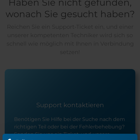
Haben Sie nicht gefunden,
wonach Sie gesucht haben?
Reichen Sie ein Support-Ticket ein, und einer
unserer kompetenten Techniker wird sich so
schnell wie möglich mit Ihnen in Verbindung
setzen!
Support kontaktieren
Benötigen Sie Hilfe bei der Suche nach dem
richtigen Teil oder bei der Fehlerbehebung?
Senden Sie uns ein Ticket, und unsere