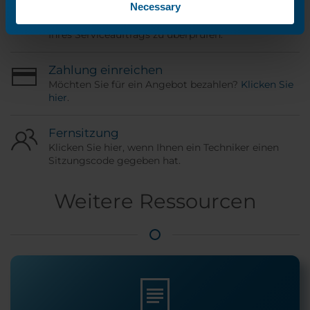
Bestellstatus
Necessary
Verwenden Sie Ihre ORD-Nummer, um den Status
Ihres Serviceauftrags zu überprüfen.
Zahlung einreichen
Möchten Sie für ein Angebot bezahlen?
Klicken Sie
hier
.
Fernsitzung
Klicken Sie hier, wenn Ihnen ein Techniker einen
Sitzungscode gegeben hat.
Weitere Ressourcen