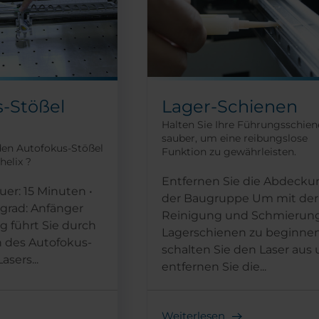
-Stößel
Lager-Schienen
Halten Sie Ihre Führungsschie
sauber, um eine reibungslose
den Autofokus-Stößel
Funktion zu gewährleisten.
elix ?
Entfernen Sie die Abdecku
er: 15 Minuten •
der Baugruppe Um mit der
grad: Anfänger
Reinigung und Schmierung
g führt Sie durch
Lagerschienen zu beginnen
 des Autofokus-
schalten Sie den Laser aus
asers...
entfernen Sie die...
Weiterlesen