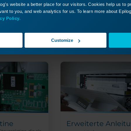
g’s website a better place for our visitors. Cookies help us to 
alten Sie das
ant to you, and web analytics for us. To learn more about Epilog'
ollständig aus und
 vom Stromnetz...
cy Policy.
Weiterlesen
Customize
09/26/2024
09/
tine
Erweiterte Anleit