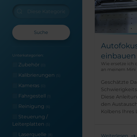
Suche
Autofokus
einbauen
Unterkategorien:
Wie ersetze ich 
Zubehör
(0)
an meinem Mini h
Kalibrierungen
(5)
Geschätzte Dau
Kameras
(0)
Schwierigkeits
Fahrgestell
Diese Anleitun
(1)
den Austausch
Reinigung
(6)
Kolbens Ihres L
Steuerung /
Leiterplatten
(5)
Laserquelle
(8)
Weiterlesen