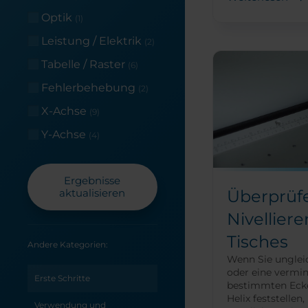
Optik
(1)
Leistung / Elektrik
(2)
Tabelle / Raster
(6)
Fehlerbehebung
(2)
X-Achse
(9)
Y-Achse
(4)
Ergebnisse
aktualisieren
Überprüf
Nivelliere
Tisches
Andere Kategorien:
Wenn Sie ungle
oder eine vermin
Erste Schritte
bestimmten Ecke
Helix feststellen,
Verwendung und