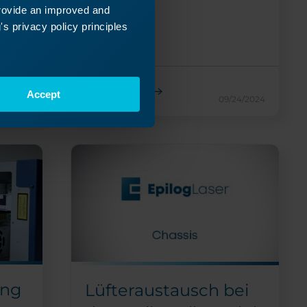
provide an improved and
s privacy policy principles
Weiterlesen
Accept
26/2024
09/24/2024
ung
Lüfteraustausch bei