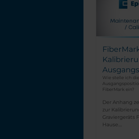
FiberMark
Kalibrier
Ausgangs
Wie stelle ich die
Ausgangspositio
FiberMark ein?
Der Anhang ze
zur Kalibrieru
Graviergeräts 
Hause....