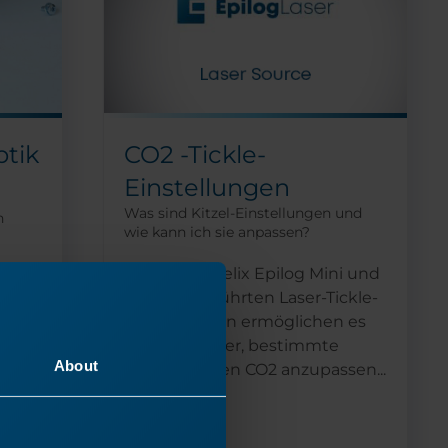
ptik
CO2 -Tickle-
Einstellungen
Was sind Kitzel-Einstellungen und
n
wie kann ich sie anpassen?
Die in den Helix Epilog Mini und
Helix eingeführten Laser-Tickle-
der
Einstellungen ermöglichen es
dem Benutzer, bestimmte
ächst
About
Eigenschaften CO2 anzupassen...
en