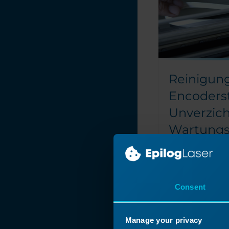
Reinigun
Encoderst
Unverzic
Wartung
für präzi
Ein sauberer Lin
hilft Ihrer Masch
Positionierung z
Consent
Vorgehensweis
das Gerät aus 
Manage your privacy
den Netzstecke