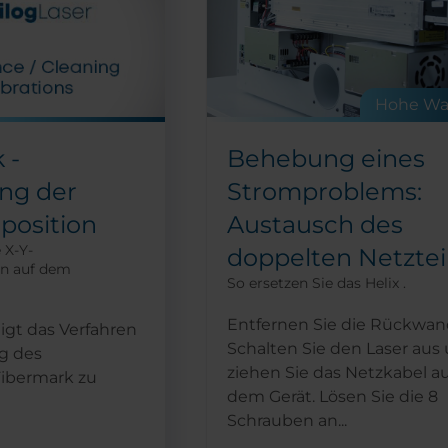
Hohe Wa
Behebung eines
 -
Stromproblems:
ung der
Austausch des
position
 X-Y-
doppelten Netztei
n auf dem
So ersetzen Sie das Helix .
Entfernen Sie die Rückwa
igt das Verfahren
Schalten Sie den Laser aus
ng des
ziehen Sie das Netzkabel a
Fibermark zu
dem Gerät. Lösen Sie die 8
Schrauben an...