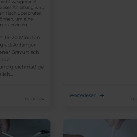
nicht waagerecht
dieser Anleitung wird
den Tisch überprüfen
können, um eine
g zu erzielen.
t: 15–20 Minuten •
grad: Anfänger
ener Gravurtisch
enaue
und gleichmäßige
ich...
Weiterlesen
09/20/2024
09/