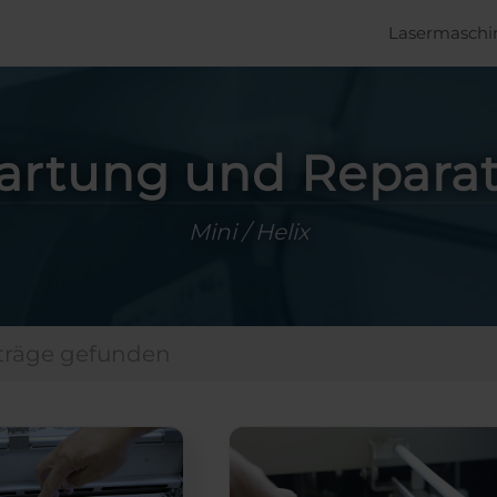
Lasermaschi
rtung und Repara
Mini / Helix
träge gefunden