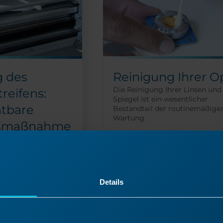
g des
Reinigung Ihrer O
Die Reinigung Ihrer Linsen und
reifens:
Spiegel ist ein wesentlicher
htbare
Bestandteil der routinemäßige
Wartung.
smaßnahme
Entfernen Sie die linke
ses Drucken
Seitenabdeckung Um mit 
earencoderstreifen
Reinigung der Optik zu
ine, eine genaue
u erreichen.
beginnen, schalten Sie zun
Details
den Laser aus und entfern
e Schalten Sie
Sie...
und ziehen Sie
r. Zu Ihrer