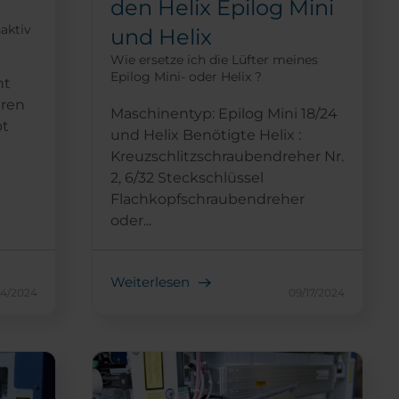
den Helix Epilog Mini
naktiv
und Helix
Wie ersetze ich die Lüfter meines
Epilog Mini- oder Helix ?
ht
eren
Maschinentyp: Epilog Mini 18/24
bt
und Helix Benötigte Helix :
Kreuzschlitzschraubendreher Nr.
2, 6/32 Steckschlüssel
Flachkopfschraubendreher
oder...
Weiterlesen
24/2024
09/17/2024