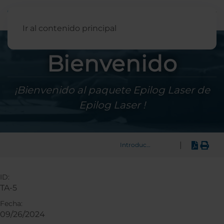
Español
Ir al contenido principal
Bienvenido
¡Bienvenido al paquete Epilog Laser de
Epilog Laser !
|
Introducción
ID:
TA-5
Fecha:
09/26/2024