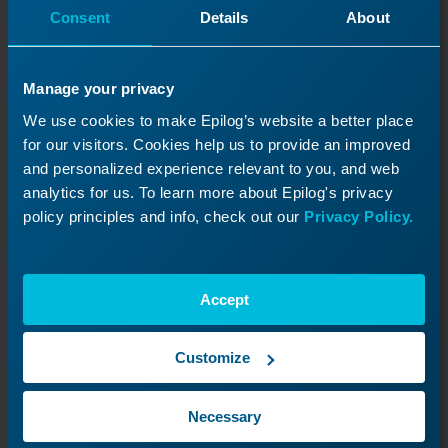
Consent
Details
About
Manage your privacy
We use cookies to make Epilog’s website a better place
for our visitors. Cookies help us to provide an improved
and personalized experience relevant to you, and web
analytics for us. To learn more about Epilog's privacy
policy principles and info, check out our
Privacy Policy.
Recorrido por el panel de
control - FiberMark
Accept
Aprenda todo sobre la interfaz del teclado de su
máquina.
Customize
Necessary
Siguiente lección