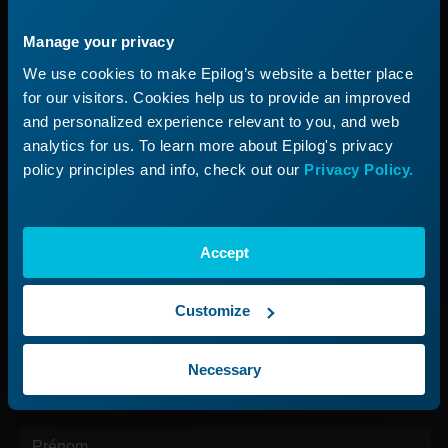
Lancer une entreprise dans le domaine du laser
Manage your privacy
Assistance
We use cookies to make Epilog’s website a better place
for our visitors. Cookies help us to provide an improved
Processus d'assistance
and personalized experience relevant to you, and web
Soumettre un ticket
analytics for us. To learn more about Epilog's privacy
policy principles and info, check out our
Privacy Policy.
Entreprise
À propos de nous
Accept
Carrières
Contactez-nous
Customize
Trouvez votre représentant
Necessary
Inscrivez-vous à notre newsletter