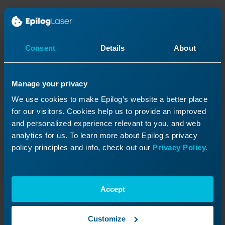
Apprenez les bases pour configurer
et commencer à utiliser
efficacement votre machine laser.
Consent
Details
About
Manage your privacy
We use cookies to make Epilog’s website a better place
for our visitors. Cookies help us to provide an improved
and personalized experience relevant to you, and web
analytics for us. To learn more about Epilog's privacy
policy principles and info, check out our
Privacy Policy.
Accept
Customize