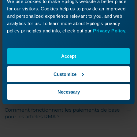
We use cookies to make Epilog’s website a better place
for our visitors. Cookies help us to provide an improved
Ma facture ou mon devis indique des taxes,
and personalized experience relevant to you, and web
mais nous sommes une organisation exonérée
analytics for us. To learn more about Epilog's privacy
d'impôt ; comment puis-je obtenir ce
policy principles and info, check out our
Privacy Policy.
remboursement ?
Accept
Quand ma commande sera-t-elle expédiée
après que je l'ai passée ?
Customize
Quels sont les modes de livraison disponibles ?
Necessary
Comment fonctionnent les paiements de base
pour les articles RMA ?