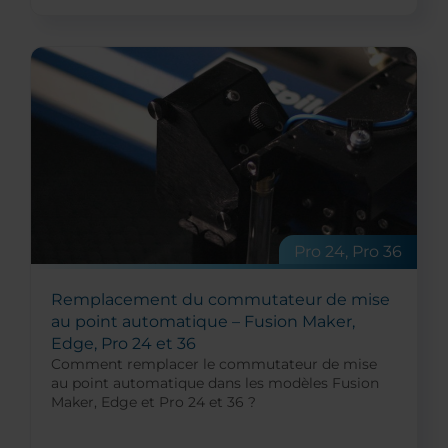
Pro 24, Pro 36
Remplacement du commutateur de mise
au point automatique – Fusion Maker,
Edge, Pro 24 et 36
Comment remplacer le commutateur de mise
au point automatique dans les modèles Fusion
Maker, Edge et Pro 24 et 36 ?