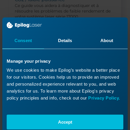
Ce guide vous aidera à diagnostiquer et à
résoudre les problèmes de faible rendement de
votre système laser série 17000.
Consent
Details
About
Lire la suite
04/04/2025
Manage your privacy
We use cookies to make Epilog’s website a better place
for our visitors. Cookies help us to provide an improved
and personalized experience relevant to you, and web
analytics for us. To learn more about Epilog's privacy
policy principles and info, check out our
Privacy Policy.
Accept