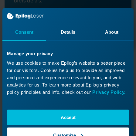
brefs délais.
Soumettre un ticket
Consent
Details
About
Manage your privacy
Ressources d'assistance
We use cookies to make Epilog’s website a better place
for our visitors. Cookies help us to provide an improved
Manuels d'utilisation
and personalized experience relevant to you, and web
Des guides d'instructions complets contenant
analytics for us. To learn more about Epilog's privacy
toutes les informations techniques dont vous avez
policy principles and info, check out our
Privacy Policy.
besoin.
Téléchargements de logiciels et
micrologiciels
Accept
Maintenez votre machine à jour avec les derniers
logiciels et micrologiciels.
Customize