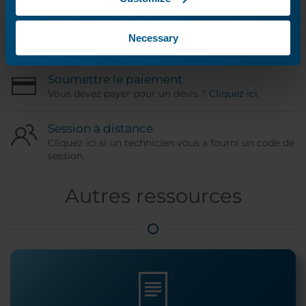
Statut de la commande
Utilisez votre numéro ORD pour vérifier l'état de
Necessary
votre demande de service.
Soumettre le paiement
Vous devez payer pour un devis ?
Cliquez ici
.
Session à distance
Cliquez ici si un technicien vous a fourni un code de
session.
Autres ressources