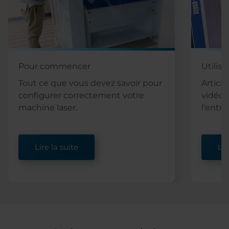
Pour commencer
Utilis
Tout ce que vous devez savoir pour
Article
configurer correctement votre
vidéo 
machine laser.
l'entre
Lire la suite
Lir