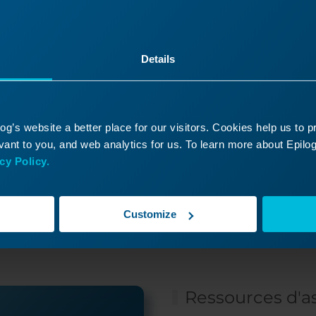
Comment configurer un 
Laser
Details
g’s website a better place for our visitors. Cookies help us to 
ant to you, and web analytics for us. To learn more about Epilog'
cy Policy.
z pas trouvé ce que vous 
oyez un ticket d'assistance et l'un de nos technic
Customize
mpétents vous contactera dans les plus brefs délai
Ressources d'a