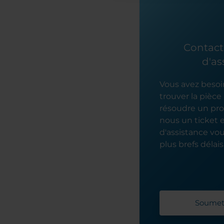
Contacte
d'as
Vous avez besoi
trouver la pièc
résoudre un pr
nous un ticket 
d'assistance vo
plus brefs délais
Soumett