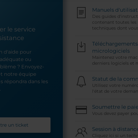
Manuels d'utilisa
Des guides d'instruc
contenant toutes les
techniques dont vous
r le service
sistance
Téléchargements d
micrologiciels
n d'aide pour
Maintenez votre mach
e adéquate ou
derniers logiciels et 
oblème ? Envoyez-
et notre équipe
Statut de la co
us répondra dans les
Utilisez votre numér
.
l'état de votre deman
Soumettre le pa
Vous devez payer pou
re un ticket
Session à distanc
Cliquez ici si un tech