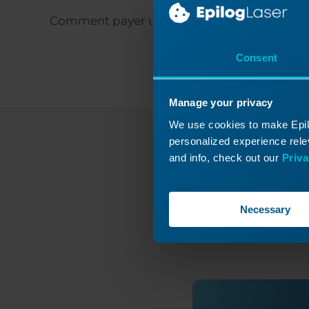
Comment payer une commande
Consent
Manage your privacy
We use cookies to make Epilo
personalized experience relev
and info, check out our
Priva
Vous n'ave
Env
Necessary
co