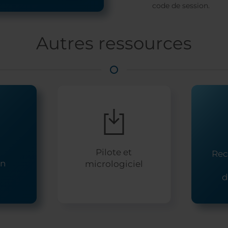
code de session.
Autres ressources
Pilote et
Rec
on
micrologiciel
d