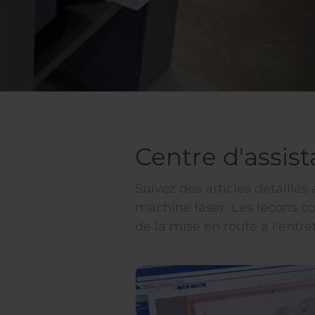
Centre d'assis
Suivez des articles détaillés
machine laser. Les leçons co
de la mise en route à l'entr