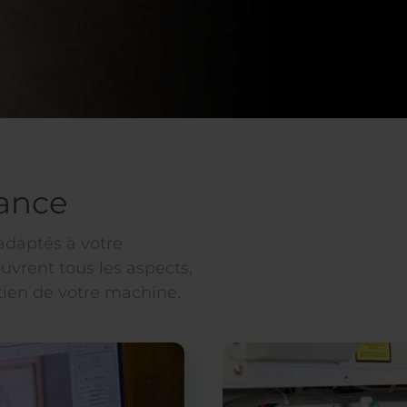
tance
 adaptés à votre
uvrent tous les aspects,
etien de votre machine.