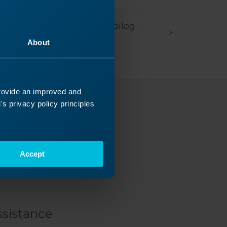
logiciel graphique pour Epilog
About
provide an improved and
s privacy policy principles
cherchiez ?
iens
Accept
s !
ssistance