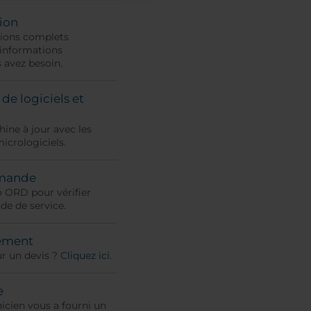
tion
tions complets
 informations
 avez besoin.
e logiciels et
ine à jour avec les
micrologiciels.
mmande
o ORD pour vérifier
de de service.
iement
r un devis ?
Cliquez ici
.
e
nicien vous a fourni un