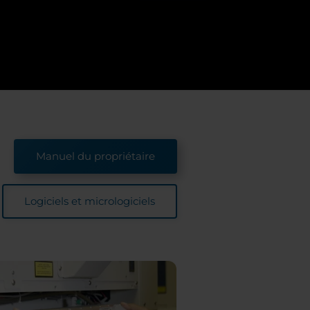
Manuel du propriétaire
Logiciels et micrologiciels