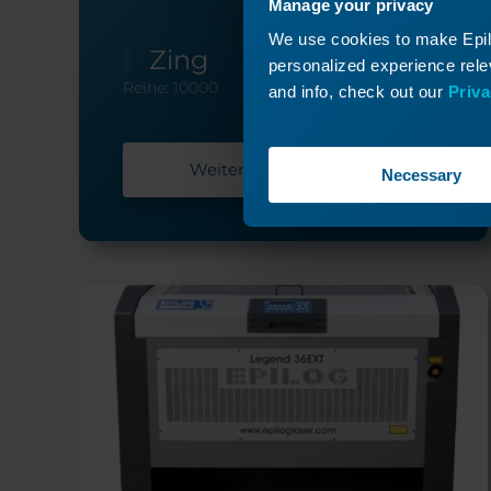
Manage your privacy
We use cookies to make Epilo
Zing
personalized experience relev
Reihe: 10000
and info, check out our
Priva
Weitere Informationen
Necessary