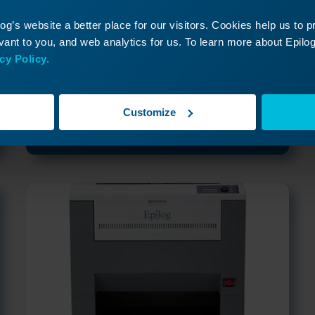
g’s website a better place for our visitors. Cookies help us to 
FiberMark
ant to you, and web analytics for us. To learn more about Epilog'
Reihe: 8000
cy Policy.
Weitere Informationen
Customize