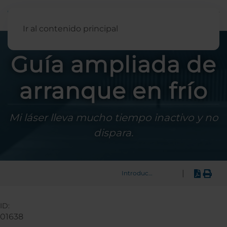
Español
Ir al contenido principal
Guía ampliada de
arranque en frío
Mi láser lleva mucho tiempo inactivo y no
dispara.
|
Introducción
ID:
01638