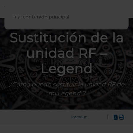
Español
Ir al contenido principal
Sustitución de la
unidad RF –
Legend
¿Cómo puedo sustituir la unidad RF de
mi Legend ?
|
Introducción