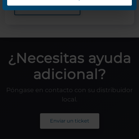
Lección anterior
¿Necesitas ayuda
adicional?
Póngase en contacto con su distribuidor
local.
Enviar un ticket