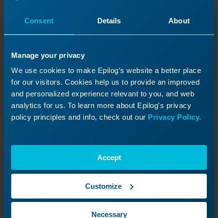
Consent
Details
About
Manage your privacy
We use cookies to make Epilog’s website a better place
for our visitors. Cookies help us to provide an improved
and personalized experience relevant to you, and web
analytics for us. To learn more about Epilog's privacy
policy principles and info, check out our
Privacy Policy.
Accept
Sustitución del láser - Legend
Este artículo explica cómo sustituir el tubo CO2 en
un Legend .
Customize
Necessary