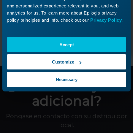
Este artículo explica cómo sustituir la polea
and personalized experience relevant to you, and web
reductora en el Legend .
analytics for us. To learn more about Epilog's privacy
policy principles and info, check out our
Privacy Policy.
Siguiente lección
Accept
Customize
Necessary
¿Necesitas ayuda
adicional?
Póngase en contacto con su distribuidor
local.