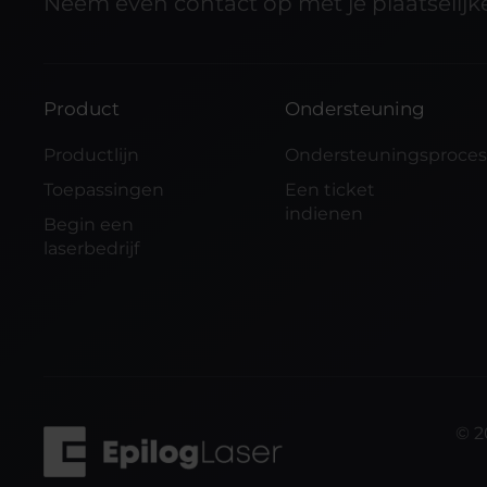
Neem even contact op met je plaatselijke
Product
Ondersteuning
Productlijn
Ondersteuningsproce
Toepassingen
Een ticket
indienen
Begin een
laserbedrijf
©
2