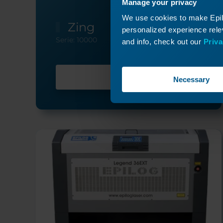
Manage your privacy
We use cookies to make Epilo
Zing
personalized experience relev
Serie: 10000
and info, check out our
Priva
Meer info
Necessary