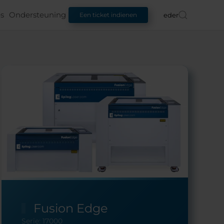
s
Ondersteuning
Nederlands
Een ticket indienen
Fusion Edge
Serie: 17000