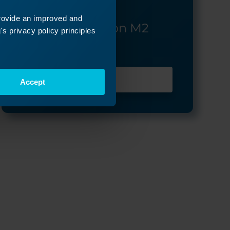
provide an improved and
Fusion / Fusion M2
s privacy policy principles
Serie: 13000-14000
Meer info
Accept