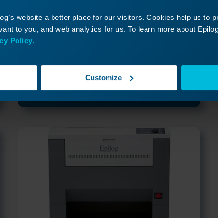
g’s website a better place for our visitors. Cookies help us to 
FiberMark
ant to you, and web analytics for us. To learn more about Epilog'
Serie: 8000
cy Policy.
Meer info
Customize