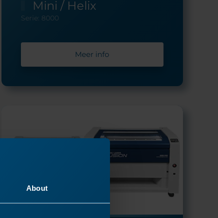
Mini / Helix
Serie: 8000
Meer info
About