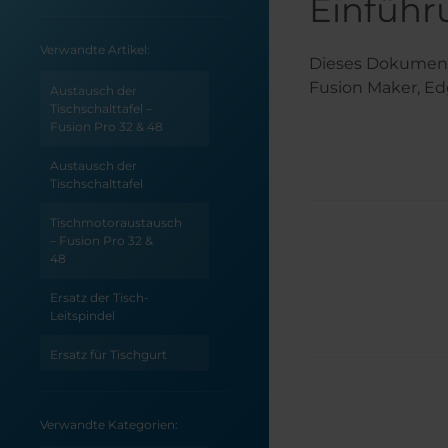
Einführ
Verwandte Artikel:
Dieses Dokument
Fusion Maker, Ed
Austausch der
Tischschalttafel –
Fusion Pro 32 & 48
Austausch der
Tischschalttafel
Tischmotoraustausch
– Fusion Pro 32 &
48
Ersatz der Tisch-
Leitspindel
Ersatz für Tischgurt
Behebung von
Tischbewegungen:
Verwandte Kategorien:
Austausch des
Riemens der Z-