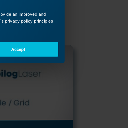
ort
 fort, um
provide an improved and
s privacy policy principles
Accept