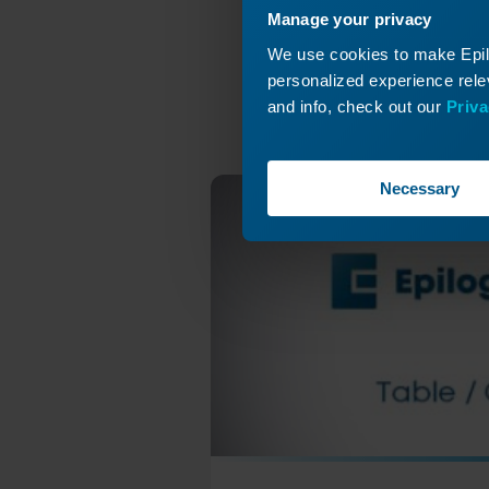
Se
Y-Achse
Manage your privacy
Wiederho
We use cookies to make Epilo
personalized experience relev
and info, check out our
Priva
Necessary