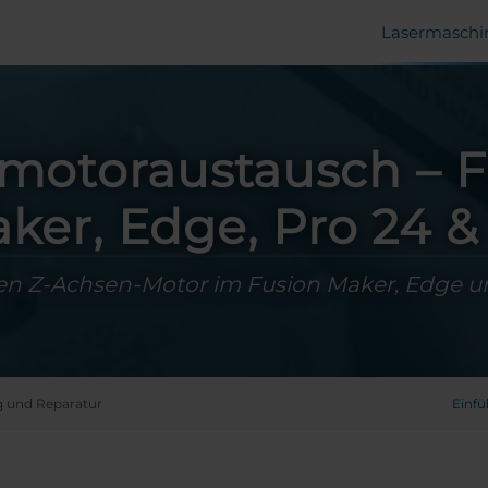
Lasermaschi
hmotoraustausch – F
ker, Edge, Pro 24 &
den Z-Achsen-Motor im Fusion Maker, Edge u
 und Reparatur
Einf