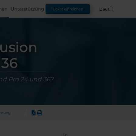
nen
Unterstützung
Deutsch
Ticket einreichen
usion
 36
nd Pro 24 und 36?
|
ührung
ID: