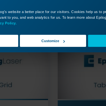
tzen Sie Ihre Laser-Reise f
len Sie eine vergangene Lektion oder fahren Sie
g’s website a better place for our visitors. Cookies help us to 
zu entdecken, was als Nächstes kommt!
ant to you, and web analytics for us. To learn more about Epilog'
cy Policy.
Customize