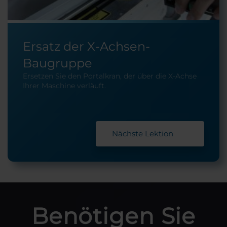
Ersatz der X-Achsen-
Baugruppe
Ersetzen Sie den Portalkran, der über die X-Achse
Ihrer Maschine verläuft.
Nächste Lektion
Benötigen Sie