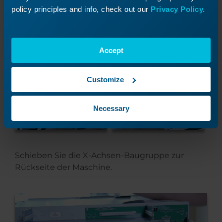
policy principles and info, check out our
Privacy Policy.
Entfernen Sie die beiden Kreuzschlitzschrauben
an der Metallplatte an der Seite des X-Achsen-
Accept
Motors.
Customize
Necessary
Schieben Sie die X-Achsen-Baugruppe zur
Rückseite der Maschine.