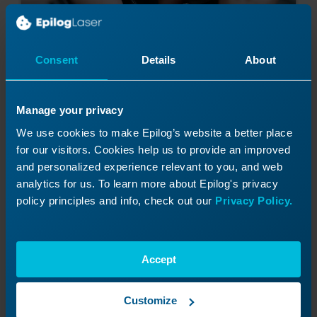
Consent
Details
About
Manage your privacy
We use cookies to make Epilog’s website a better place
for our visitors. Cookies help us to provide an improved
and personalized experience relevant to you, and web
analytics for us. To learn more about Epilog's privacy
Mueva el carro de la lente hacia la izquierda y
policy principles and info, check out our
Privacy Policy.
hacia la derecha varias veces para garantizar una
alineación adecuada.
Accept
Customize