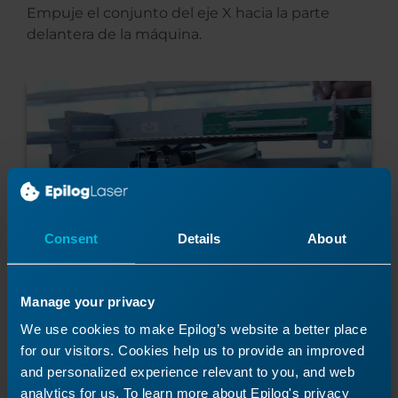
Empuje el conjunto del eje X hacia la parte
delantera de la máquina.
Consent
Details
About
Manage your privacy
Retire los dos tornillos Phillips de la placa
We use cookies to make Epilog’s website a better place
metálica situada en el lateral del motor del eje X.
for our visitors. Cookies help us to provide an improved
and personalized experience relevant to you, and web
analytics for us. To learn more about Epilog's privacy