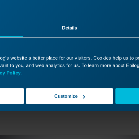
Ja
Nee
Details
g’s website a better place for our visitors. Cookies help us to 
ant to you, and web analytics for us. To learn more about Epilog'
cy Policy.
 verder met je laseravont
Customize
k een oude les nog eens of ga verder om te zien 
daarna komt!