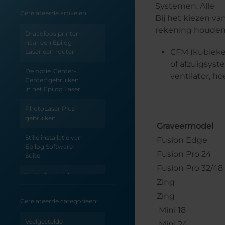
Systemen: Alle
Gerelateerde artikelen:
Bij het kiezen v
rekening houden.
Draadloos printen
naar een Epilog
CFM (kubieke
Laser een router
of afzuigsyst
De optie 'Center-
ventilator, ho
Center' gebruiken
in het Epilog Laser
PhotoLaser Plus
gebruiken
Graveermodel
Stille installatie van
Fusion Edge
Epilog Software
Fusion Pro 24
Suite
Fusion Pro 32/48
Vectorbestanden
Zing
verzenden vanuit
Adobe Illustrator
Zing
Gerelateerde categorieën:
Mini 18
Een
noodstroomvoorziening
Veelgestelde
Mini 24