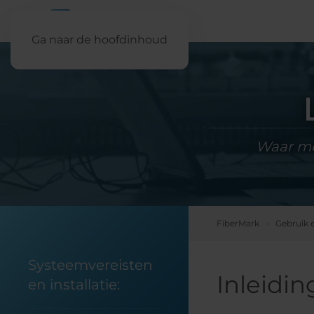
Ga naar de hoofdinhoud
Waar moe
FiberMark
Gebruik 
Systeemvereisten
Inleidin
en installatie: