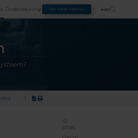
s
Ondersteuning
Nederlands
Een ticket indienen
n
tsysteem?
|
leiding
ID:
01185
Datum: