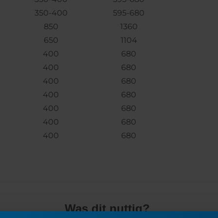
350-400
595-680
850
1360
650
1104
400
680
400
680
400
680
400
680
400
680
400
680
400
680
Was dit nuttig?