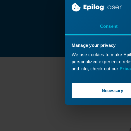
instellingen voor
taken aanpassen
Interactieve
Consent
aansluitgids
Hoe je grafische
software instelt
Manage your privacy
voor Epilog Laser
We use cookies to make Epilo
Hoe je artwork
personalized experience relev
instelt voor
and info, check out our
Priva
graveren met het
roterende hulpstuk
Ga
Hoe kies ik het
Necessary
wattage van mijn
Bekij
lasersysteem?
Gewichtslimieten
voor graveertafels
Stuurprogramma's
en firmware