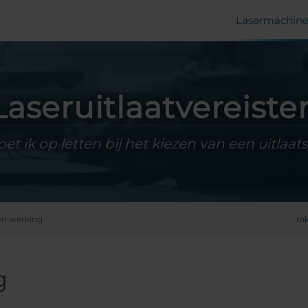
Lasermachine
Laseruitlaatvereiste
t ik op letten bij het kiezen van een uitlaa
en werking
In
g