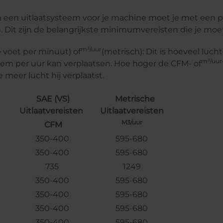
an een uitlaatsysteem voor je machine moet je met een 
 Dit zijn de belangrijkste minimumvereisten die je moe
m³/uur
 voet per minuut) of
(metrisch): Dit is hoeveel luch
m³/uur
eem per uur kan verplaatsen. Hoe hoger de CFM- of
e meer lucht hij verplaatst.
SAE (VS)
Metrische
Uitlaatvereisten
Uitlaatvereisten
M3/uur
CFM
350-400
595-680
350-400
595-680
735
1249
350-400
595-680
350-400
595-680
350-400
595-680
350-400
595-680