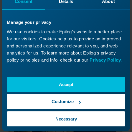
Consent
Details
About
Manage your privacy
We use cookies to make Epilog’s website a better place
for our visitors. Cookies help us to provide an improved
and personalized experience relevant to you, and web
Paneel opnieuw
analytics for us. To learn more about Epilog's privacy
policy principles and info, check out our
Privacy Policy.
installeren
Zet het bovenste toegangspaneel aan de
Accept
linkerkant van de machine weer terug. Gebruik
een 5/32” inbussleutel om de zwarte
paneelsloten ¾ slag met de klok mee te
Customize
draaien.
Necessary