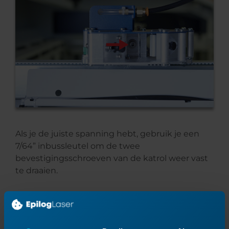
Als je de juiste spanning hebt, gebruik je een
7/64” inbussleutel om de twee
bevestigingsschroeven van de katrol weer vast
te draaien.