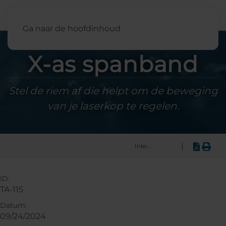
Nederland
Ga naar de hoofdinhoud
X-as spanband
Stel de riem af die helpt om de beweging
van je laserkop te regelen.
|
Inleiding
ID:
TA-115
Datum:
09/24/2024