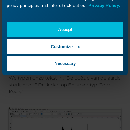
policy principles and info, check out our
Privacy Policy.
Accept
Customize
Necessary
We typen onze tekst in: "De poëzie van de aarde
sterft nooit." Druk dan op Enter en typ "John
Keats".