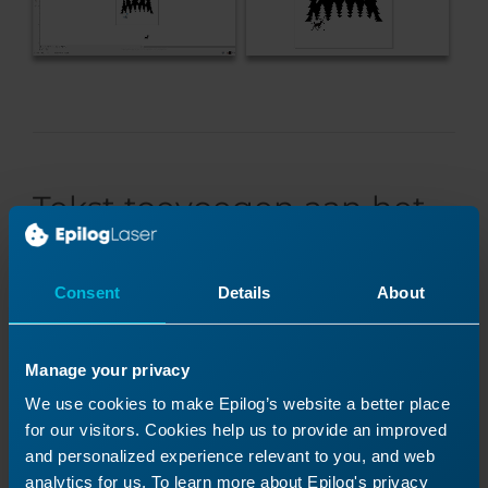
Tekst toevoegen aan het
kunstwerk
Consent
Details
About
Nu kunnen we tekst toevoegen. Klik op het
tekstgereedschap in de werkbalk aan de
linkerkant.
Manage your privacy
Maak een tekstvak door naast het hert te
We use cookies to make Epilog’s website a better place
klikken en een rechthoek te slepen.
for our visitors. Cookies help us to provide an improved
and personalized experience relevant to you, and web
analytics for us. To learn more about Epilog's privacy