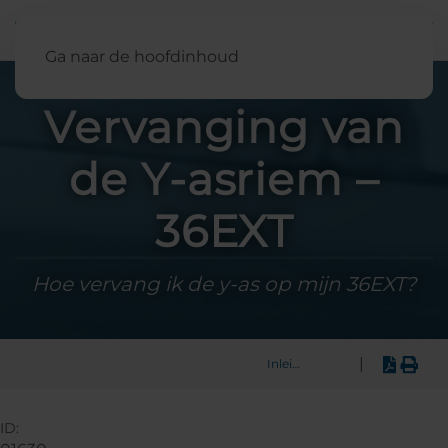
Nederland
Ga naar de hoofdinhoud
Vervanging van
de Y-asriem –
36EXT
Hoe vervang ik de y-as op mijn 36EXT?
|
Inleiding
ID: