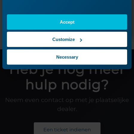
Volgende les
Accept
Customize
Necessary
Heb je nog meer
hulp nodig?
Neem even contact op met je plaatselijke
dealer.
Een ticket indienen