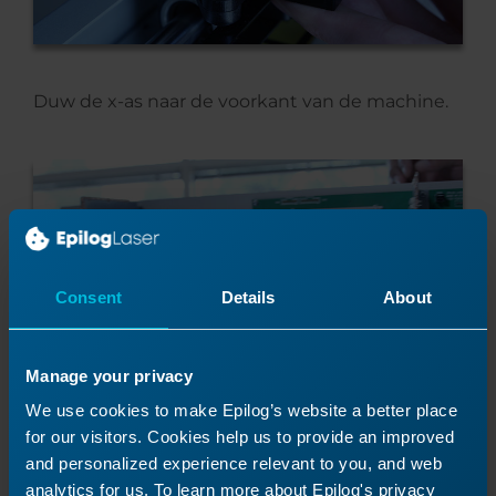
Duw de x-as naar de voorkant van de machine.
Consent
Details
About
Manage your privacy
We use cookies to make Epilog’s website a better place
for our visitors. Cookies help us to provide an improved
Draai de twee kruiskopschroeven los op de
and personalized experience relevant to you, and web
metalen plaat aan de zijkant van de x-as motor.
analytics for us. To learn more about Epilog's privacy