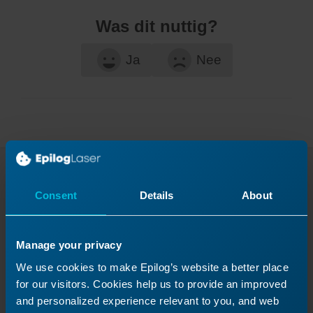
Was dit nuttig?
Ja
Nee
Ga verder met je
Consent
Details
About
laseravontuur
Bekijk een oude les nog eens of ga verder om
Manage your privacy
te zien wat er daarna komt!
We use cookies to make Epilog’s website a better place
for our visitors. Cookies help us to provide an improved
and personalized experience relevant to you, and web