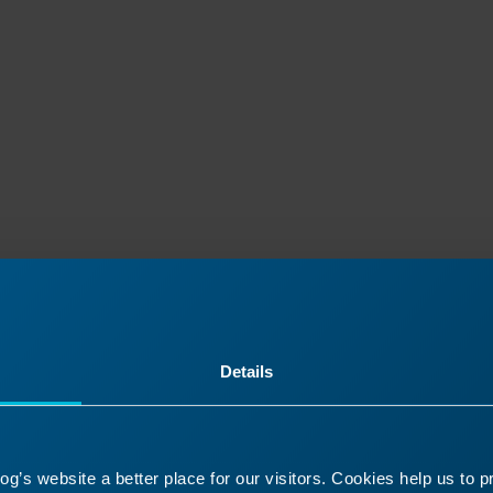
Details
 verder met je laseravont
k een oude les nog eens of ga verder om te zien 
daarna komt!
g’s website a better place for our visitors. Cookies help us to 