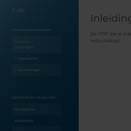
Y-as:
Inleidin
Gerelateerde artikelen:
De PDF die je erbi
reductiekast.
Y-motor
vervangen
Y-assensoren
Y-as montage
Gerelateerde categorieën:
Accessoires
Kalibraties