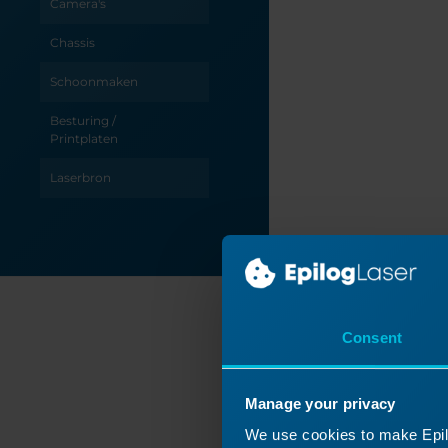
Camera's
Chassis
Schoonmaken
Besturing /
Printplaten
Laserbron
Optica
Stroom /
Elektriciteit
Tabel / Raster
Consent
Problemen
Ga
oplossen
Bekij
Manage your privacy
X-as
We use cookies to make Epilo