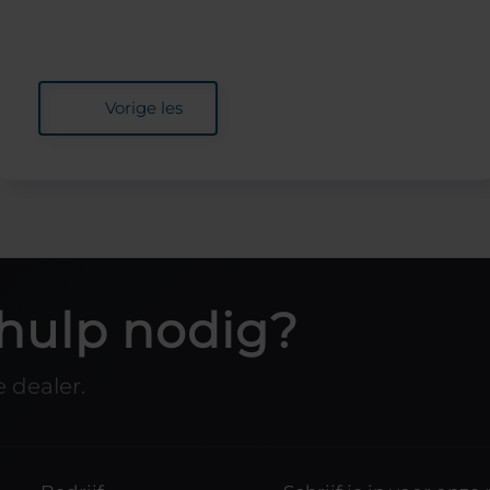
Vorige les
hulp nodig?
 dealer.