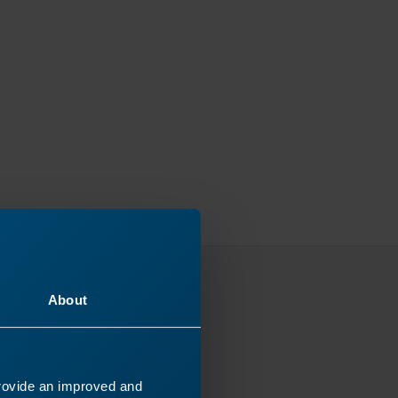
About
uur
wat er
provide an improved and