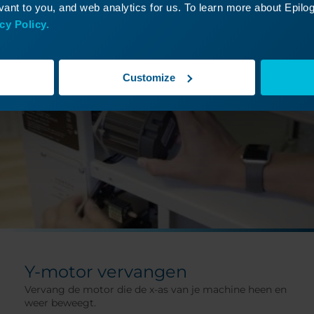
ant to you, and web analytics for us. To learn more about Epilog'
cy Policy.
Customize
Y-motor vervangen
Vervang de motor die de x-as van je machine heen en
weer beweegt.