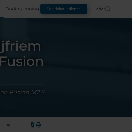
s
Ondersteuning
Nederlands
Een ticket indienen
jfriem
 Fusion
 en Fusion M2 ?
|
leiding