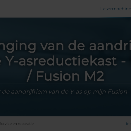
Lasermachine
nging van de aandri
 Y-asreductiekast -
/ Fusion M2
 de aandrijfriem van de Y-as op mijn Fusion-
Service en reparatie
In