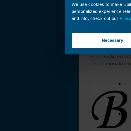
We use cookies to make Epilo
Seleccione la let
personalized experience relev
introduzca 125 % 
and info, check out our
Priva
Necessary
Si hace clic en e
proporcionalmen