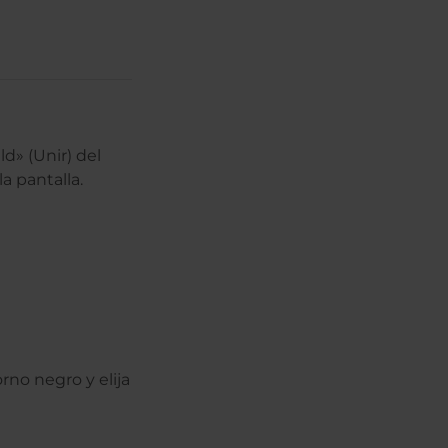
d» (Unir) del
a pantalla.
rno negro y elija