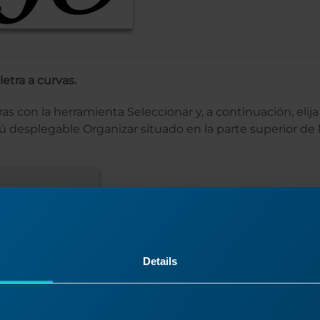
letra a curvas.
ras con la herramienta Seleccionar y, a continuación, elija
 desplegable Organizar situado en la parte superior de l
Details
o del objeto para la letra central.