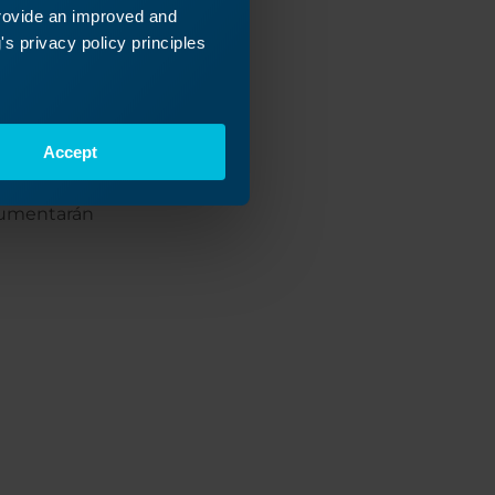
provide an improved and
 objeto,
s privacy policy principles
Accept
 aumentarán