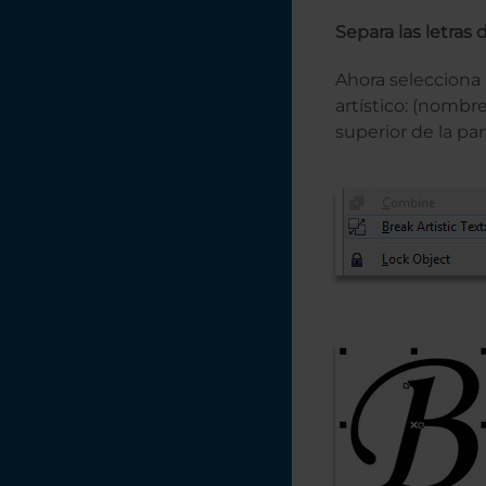
monopatín en
CorelDRAW
Separa las letra
Creación de una
Ahora selecciona 
etiqueta en serie
con datos variables
artístico: (nombr
en PhotoLaser Plus
superior de la pan