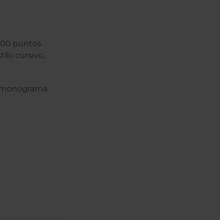
100 puntos.
ilo cursivo,
tu monograma.