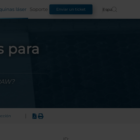
uinas láser
Soporte
Español
Enviar un ticket
 para
RAW?
|
ucción
ID: