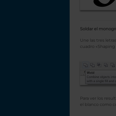
Soldar el monog
Une las tres letr
cuadro «Shaping B
Para ver los resu
el blanco como co