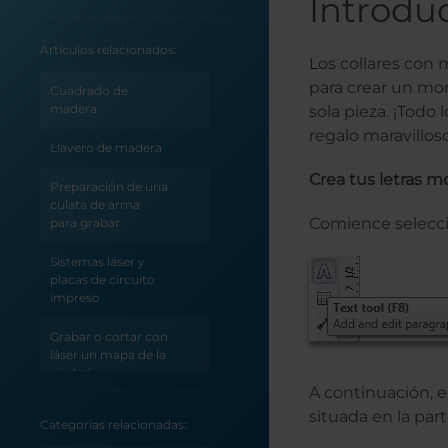
Introdu
Artículos relacionados:
Los collares con
para crear un mo
Cuadrado de
madera
sola pieza. ¡Todo
regalo maravilloso
Llavero de madera
Crea tus letras
Preparación de una
culata de arma
Comience selecci
para grabar
Sistemas láser y
placas de circuito
impreso
Grabar o cortar con
láser un mapa de la
ciudad
(CorelDRAW)
A continuación, e
situada en la part
Categorías relacionadas:
Grabar o cortar con
láser un mapa de la