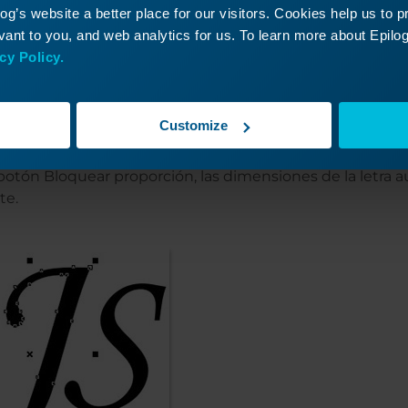
g’s website a better place for our visitors. Cookies help us to 
ra del medio y, en los cuadros de propiedades Tamaño del
ant to you, and web analytics for us. To learn more about Epilog'
para las dimensiones de altura y anchura.
cy Policy.
Customize
l botón Bloquear proporción, las dimensiones de la letra
te.