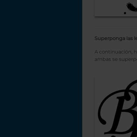
Superponga las l
A continuación, ha
ambas se superpo