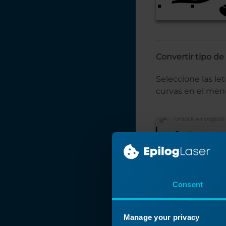
Convertir tipo de 
Seleccione las let
curvas en el menú
Consent
Aumentar el tamañ
Manage your privacy