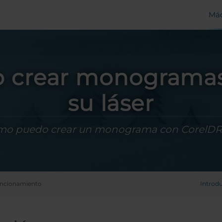
Máq
 crear monogramas
su láser
mo puedo crear un monograma con CorelD
uncionamiento
Introd