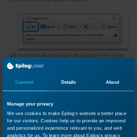
A continuación, haga clic y arrastre el cursor
sobre la parte superior de la sección del
mapa en la pantalla para crear una captura
(captura de pantalla) del mapa.
Consent
Details
About
Manage your privacy
We use cookies to make Epilog’s website a better place
for our visitors. Cookies help us to provide an improved
and personalized experience relevant to you, and web
analytics for us. To learn more about Epilog's privacy