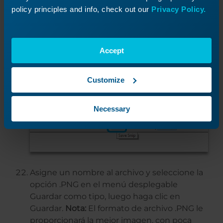
policy principles and info, check out our
Privacy Policy.
Accept
A continuación, haga clic en la opción
Guardar recorte (icono del disco) situada en
Customize
la parte superior de la pantalla.
Necessary
Asigne un nombre al archivo y seleccione la
opción .PNG en el menú desplegable
Guardar como tipo, luego haga clic en
Guardar.
Nota:
El formato de archivo .PNG le
proporcionará la mejor imagen, con poca